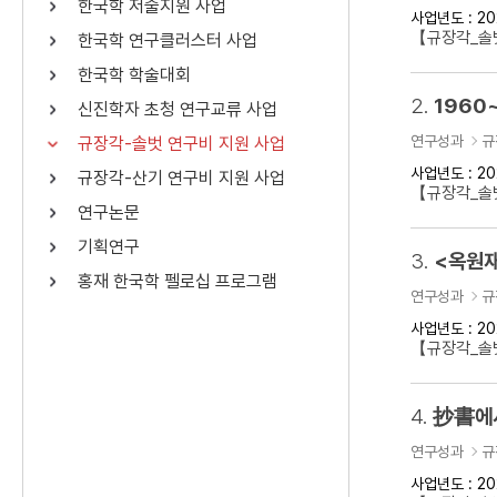
한국학 저술지원 사업
사업년도 : 20
연산자
사용 예
【규장각_솔벗
한국학 연구클러스터 사업
“정조”와 “정약
AND
정조 AND 정약용
한국학 학술대회
색
2.
1960
신진학자 초청 연구교류 사업
OR
정조 OR 정약용
“정조” 또는 “정
연구성과
규
규장각-솔벗 연구비 지원 사업
“정조”가 나온 후
NOT
정조 NOT 정약용
료를 검색
사업년도 : 20
규장각-산기 연구비 지원 사업
【규장각_솔벗
연구논문
동시에 여러 개의 연산자를 사용할 수 있습니다.
기획연구
3.
<옥원재
홍재 한국학 펠로십 프로그램
연구성과
규
사업년도 : 20
【규장각_솔벗
4.
抄書에서
연구성과
규
사업년도 : 20