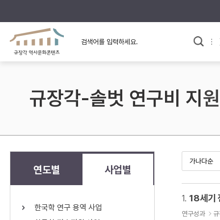
규장각의 어제와 오늘
사료와 문학으로 본
교
한국사
규장각 칼럼
고전문학 속 옛 사람들
규장각-솔벗 연구비 지원
규장각 소개영상
고대
고려
조선 전기
조선 후기
근대
연도별
사업별
검색하기
다시쓰
1.
18세기
한국학 연구 용역 사업
검색 연산자 사용안내
연구성과
규