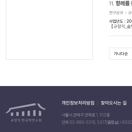
11.
향례를 
연구성과
규
사업년도 : 20
【규장각_솔벗
개인정보처리방침
찾아오시는 길
서울시 관악구 관악로 1, 103동
전화 02-880-5316, 5317(열람실) / 603