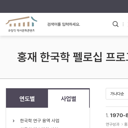
규장각의 어제와 오늘
사료와 문학으로 본
교
한국사
규장각 칼럼
고전문학 속 옛 사람들
홍재 한국학 펠로십 프
규장각 소개영상
고대
고려
조선 전기
조선 후기
근대
연도별
사업별
검색하기
다시쓰
1.
1970-
한국학 연구 용역 사업
검색 연산자 사용안내
연구성과
홍