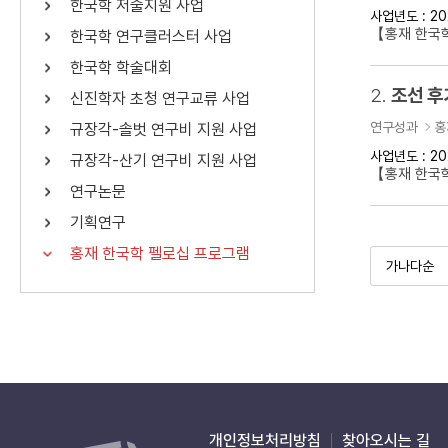
한국학 저술지원 사업
사업년도 : 20
연산자
사용 예
【홍재 한국학
한국학 연구클러스터 사업
“정조”와 “정약
AND
정조 AND 정약용
한국학 학술대회
색
2.
조선 후
신진학자 초청 연구교류 사업
OR
정조 OR 정약용
“정조” 또는 “정
연구성과
홍
규장각-솔벗 연구비 지원 사업
“정조”가 나온 후
NOT
정조 NOT 정약용
료를 검색
사업년도 : 20
규장각-산기 연구비 지원 사업
【홍재 한국
연구논문
동시에 여러 개의 연산자를 사용할 수 있습니다.
기획연구
홍재 한국학 펠로십 프로그램
개인정보처리방침
찾아오시는 길