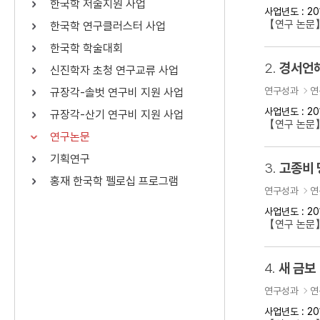
한국학 저술지원 사업
사업년도 : 20
연산자
사용 예
【연구 논문
한국학 연구클러스터 사업
“정조”와 “정약
AND
정조 AND 정약용
한국학 학술대회
색
2.
경서언해
신진학자 초청 연구교류 사업
OR
정조 OR 정약용
“정조” 또는 “정
연구성과
연
규장각-솔벗 연구비 지원 사업
“정조”가 나온 후
NOT
정조 NOT 정약용
료를 검색
사업년도 : 20
규장각-산기 연구비 지원 사업
【연구 논문
연구논문
동시에 여러 개의 연산자를 사용할 수 있습니다.
기획연구
3.
고종비 
홍재 한국학 펠로십 프로그램
연구성과
연
사업년도 : 20
【연구 논문
4.
새 금보
연구성과
연
사업년도 : 20