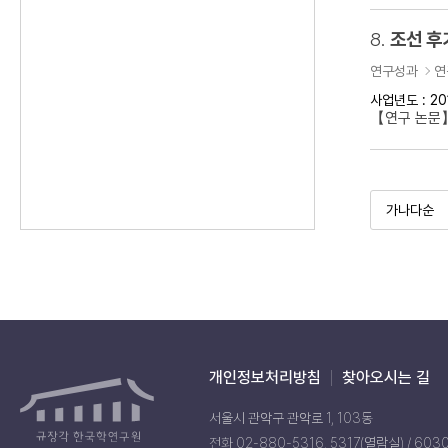
8.
조선 후
연구성과
연
사업년도 : 20
【연구 논문】
개인정보처리방침
찾아오시는 길
서울시 관악구 관악로 1, 103동
전화 02-880-5316, 5317(열람실) / 603