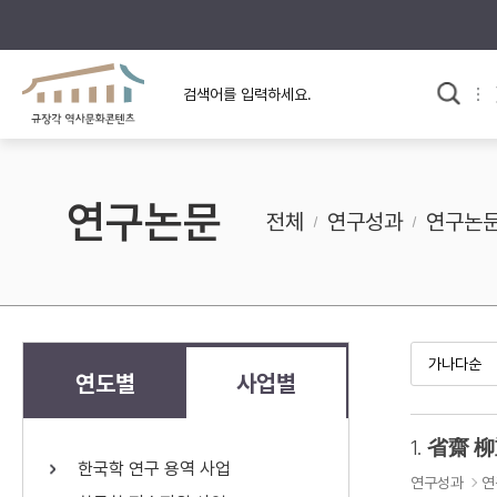
규장각의 어제와 오늘
사료와 문학으로 본
교
한국사
규장각 칼럼
고전문학 속 옛 사람들
연구논문
규장각 소개영상
고대
전체
연구성과
연구논
고려
조선 전기
조선 후기
근대
연도별
사업별
검색하기
다시쓰
1.
省齋 柳
한국학 연구 용역 사업
검색 연산자 사용안내
연구성과
연