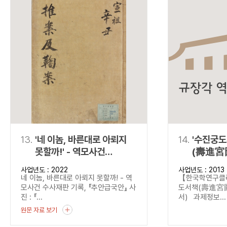
13.
'네 이놈, 바른대로 아뢰지
14.
'수진궁
못할까!' - 역모사건
(壽進宮
수사재판 기록,
(탈초·정
사업년도 : 2022
사업년도 : 2013
『추안급국안』
네 이놈, 바른대로 아뢰지 못할까! - 역
【한국학연구
모사건 수사재판 기록, 『추안급국안』 사
도서책(壽進宮圖
진 : 『...
서) 과제정보...
원문 자료 보기