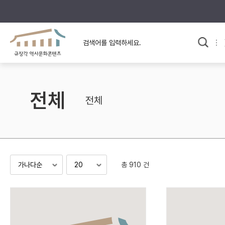
규장각의 어제와 오늘
사료와 문학으로 본
교
한국사
규장각 칼럼
고전문학 속 옛 사람들
전체
규장각 소개영상
고대
전체
고려
조선 전기
조선 후기
근대
총 910 건
검색하기
다시쓰
검색 연산자 사용안내