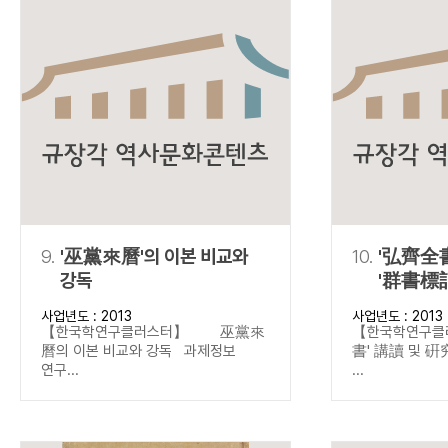
9.
'巫黨來曆'의 이본 비교와
10.
'弘齊全書
강독
'群書標記
중심으로
사업년도 : 2013
사업년도 : 2013
【한국학연구클러스터】 巫黨來
【한국학연구
曆의 이본 비교와 강독 과제정보
書' 講讀 및 
연구...
...