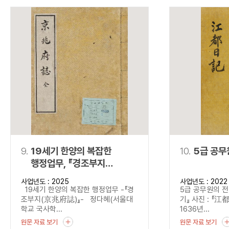
9.
19세기 한양의 복잡한
10.
5급 공무
행정업무, 『경조부지
(京兆府誌)』
사업년도 : 2025
사업년도 : 2022
19세기 한양의 복잡한 행정업무 -『경
5급 공무원의 전
조부지(京兆府誌)』- 정다혜(서울대
기』 사진 : 『江
학교 국사학...
1636년...
원문 자료 보기
원문 자료 보기