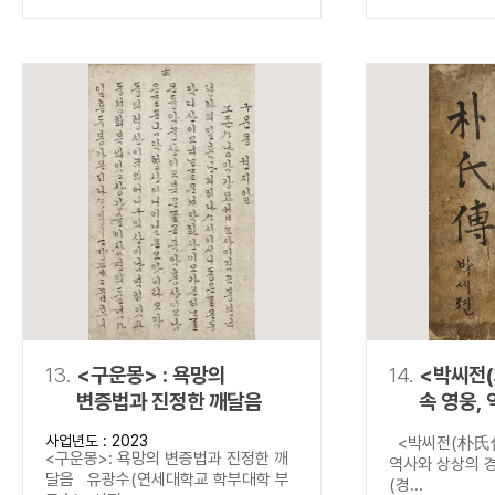
13.
<구운몽> : 욕망의
14.
<박씨전(
변증법과 진정한 깨달음
속 영웅,
경계를 넘
사업년도 : 2023
<박씨전(朴氏傳
<구운몽>: 욕망의 변증법과 진정한 깨
역사와 상상의 
달음 유광수(연세대학교 학부대학 부
(경...