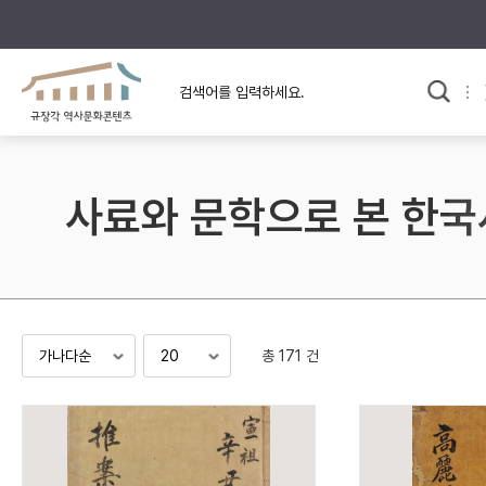
규장각의 어제와 오늘
사료와 문학으로 본
교
한국사
규장각 칼럼
고전문학 속 옛 사람들
사료와 문학으로 본 한국
규장각 소개영상
고대
고려
조선 전기
조선 후기
근대
총 171 건
검색하기
다시쓰
검색 연산자 사용안내