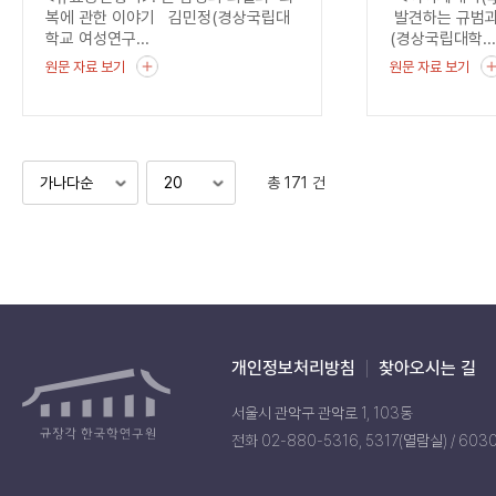
균열
복에 관한 이야기 김민정(경상국립대
발견하는 규범과
학교 여성연구...
(경상국립대학..
원문 자료 보기
원문 자료 보기
총 171 건
개인정보처리방침
찾아오시는 길
서울시 관악구 관악로 1, 103동
전화 02-880-5316, 5317(열람실) / 603