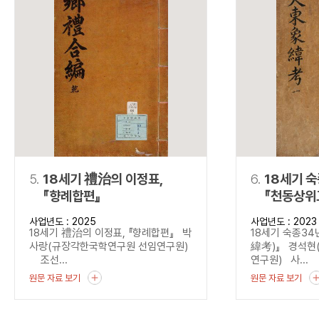
5.
18세기 禮治의 이정표,
6.
18세기 
『향례합편』
『천동상위
사업년도 : 2025
사업년도 : 2023
18세기 禮治의 이정표, 『향례합편』 박
18세기 숙종3
사랑(규장각한국학연구원 선임연구원)
緯考)』 경석현
조선...
연구원) 사...
원문 자료 보기
원문 자료 보기