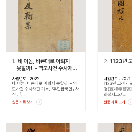
연산자
사용 예
“정조”와 “정약
AND
정조 AND 정약용
색
OR
정조 OR 정약용
“정조” 또는 “정
“정조”가 나온 후
NOT
정조 NOT 정약용
료를 검색
동시에 여러 개의 연산자를 사용할 수 있습니다.
1.
'네 이놈, 바른대로 아뢰지
2.
1123년 
못할까!' - 역모사건 수사재판
기록, 『추안급국안』
사업년도 : 2022
사업년도 : 2021
네 이놈, 바른대로 아뢰지 못할까! - 역
1123년 고려 
모사건 수사재판 기록, 『추안급국안』 사
경(宣和奉使高驪圖
진 : 『...
화봉사고려...
원문 자료 보기
원문 자료 보기