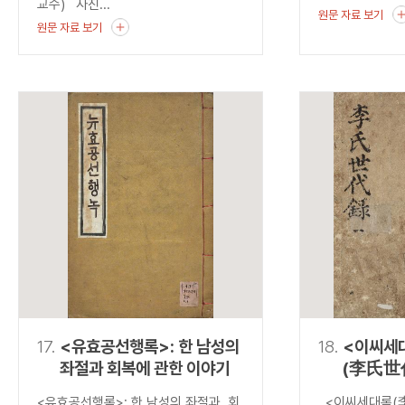
교수) 사진...
원문 자료 보기
원문 자료 보기
17.
<유효공선행록>: 한 남성의
18.
<이씨세
좌절과 회복에 관한 이야기
(李氏世
발견하는
<유효공선행록>: 한 남성의 좌절과 회
<이씨세대록(