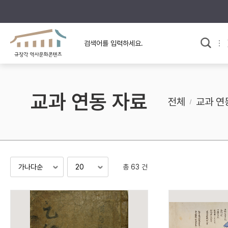
규장각의 어제와 오늘
사료와 문학으로 본
교
한국사
규장각 칼럼
고전문학 속 옛 사람들
교과 연동 자료
규장각 소개영상
고대
전체
교과 연
고려
조선 전기
조선 후기
근대
총 63 건
검색하기
다시쓰
검색 연산자 사용안내