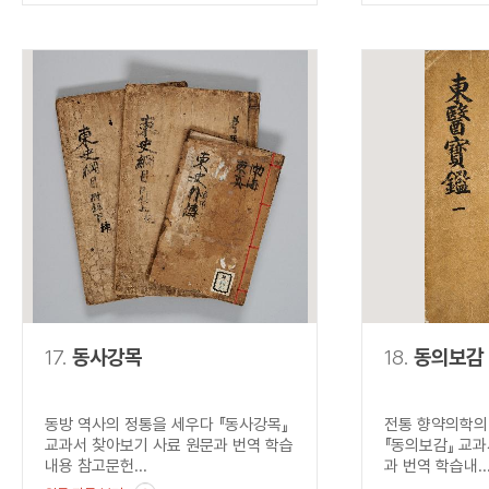
17.
동사강목
18.
동의보감
동방 역사의 정통을 세우다 『동사강목』
전통 향약의학의
교과서 찾아보기 사료 원문과 번역 학습
『동의보감』 교과
내용 참고문헌...
과 번역 학습내..