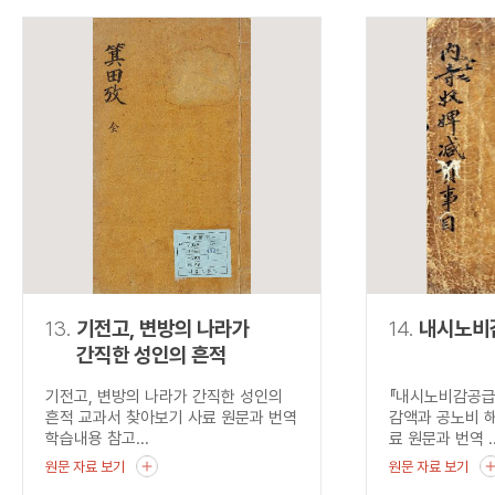
13.
기전고, 변방의 나라가
14.
내시노비
간직한 성인의 흔적
기전고, 변방의 나라가 간직한 성인의
『내시노비감공급
흔적 교과서 찾아보기 사료 원문과 번역
감액과 공노비 
학습내용 참고...
료 원문과 번역 ..
원문 자료 보기
원문 자료 보기