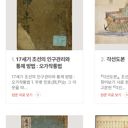
연산자
사용 예
“정조”와 “정약
AND
정조 AND 정약용
색
OR
정조 OR 정약용
“정조” 또는 “정
“정조”가 나온 후
NOT
정조 NOT 정약용
료를 검색
동시에 여러 개의 연산자를 사용할 수 있습니다.
1.
17세기 조선의 인구관리와
2.
각선도본
통제 방법 : 오가작통법
17세기 조선의 인구관리와 통제 방법 :
『각선도본』, 조
오가작통법 1. 무릇 민호(民戶)는 그 이
찾아보기 사료 
웃을 따...
고문헌 『각선...
원문 자료 보기
원문 자료 보기