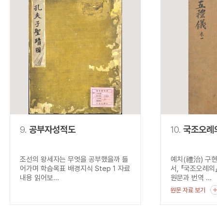
9.
공부자성적도
10.
국조오례
조선의 왕세자는 무엇을 공부했을까 들
예치(禮治) 구
어가며 학습목표 배경지식 Step 1 자료
서, 『국조오례의
내용 읽어보...
원문과 번역 ...
원문 자료 보기