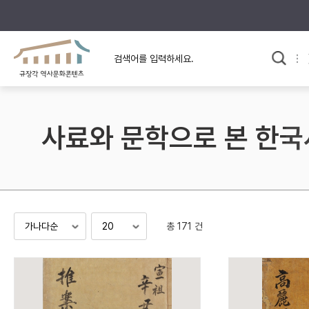
규장각의 어제와 오늘
사료와 문학으로 본
교
한국사
규장각 칼럼
고전문학 속 옛 사람들
사료와 문학으로 본 한국
규장각 소개영상
고대
고려
조선 전기
조선 후기
근대
총 171 건
검색하기
다시쓰
검색 연산자 사용안내