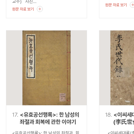
교수) 사진...
원문 자료 보기
원문 자료 보기
17.
<유효공선행록>: 한 남성의
18.
<이씨세
좌절과 회복에 관한 이야기
(李氏世
발견하는
<유효공선행록>: 한 남성의 좌절과 회
<이씨세대록(