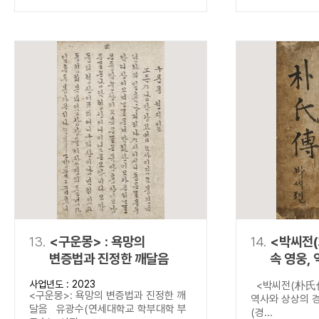
13.
<구운몽> : 욕망의
14.
<박씨전(
변증법과 진정한 깨달음
속 영웅,
경계를 넘
사업년도 : 2023
<박씨전(朴氏傳
<구운몽>: 욕망의 변증법과 진정한 깨
역사와 상상의 
달음 유광수(연세대학교 학부대학 부
(경...