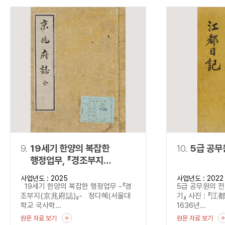
9.
19세기 한양의 복잡한
10.
5급 공무
행정업무, 『경조부지
(京兆府誌)』
사업년도 : 2025
사업년도 : 2022
19세기 한양의 복잡한 행정업무 -『경
5급 공무원의 전
조부지(京兆府誌)』- 정다혜(서울대
기』 사진 : 『江
학교 국사학...
1636년...
원문 자료 보기
원문 자료 보기