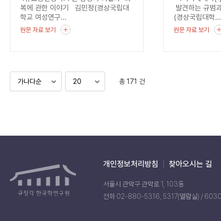
균열
복에 관한 이야기 김민정(경상국립대
발견하는 규범과
학교 여성연구...
(경상국립대학..
원문 자료 보기
원문 자료 보기
총 171 건
개인정보처리방침
찾아오시는 길
서울시 관악구 관악로 1, 103동
전화 02-880-5316, 5317(열람실) / 603