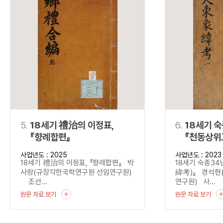
5.
18세기 禮治의 이정표,
6.
18세기 
『향례합편』
『천동상위
사업년도 : 2025
사업년도 : 2023
18세기 禮治의 이정표, 『향례합편』 박
18세기 숙종3
사랑(규장각한국학연구원 선임연구원)
緯考)』 경석현
조선...
연구원) 사...
원문 자료 보기
원문 자료 보기