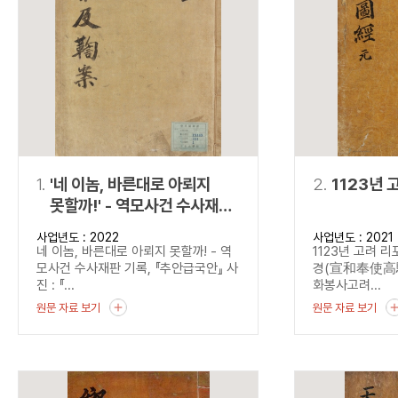
연산자
사용 예
“정조”와 “정약
AND
정조 AND 정약용
색
OR
정조 OR 정약용
“정조” 또는 “정
“정조”가 나온 후
NOT
정조 NOT 정약용
료를 검색
동시에 여러 개의 연산자를 사용할 수 있습니다.
1.
'네 이놈, 바른대로 아뢰지
2.
1123년 
못할까!' - 역모사건 수사재판
기록, 『추안급국안』
사업년도 : 2022
사업년도 : 2021
네 이놈, 바른대로 아뢰지 못할까! - 역
1123년 고려 
모사건 수사재판 기록, 『추안급국안』 사
경(宣和奉使高驪圖
진 : 『...
화봉사고려...
원문 자료 보기
원문 자료 보기