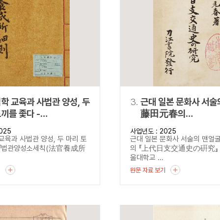
설명
용”이 동시에 포함된 자료를 검
약용”이 포함된 자료를 검색
 “정약용”이 나오지 않는 자
학 교육과 사법관 양성, 두
3.
근대 일본 문화사 서술
끼를 좇다 -
藤田元春의
양성소세칙
『上代日支交通史の
025
사업년도 : 2025
養成所細則)』을 통해 본
교육과 사법관 양성, 두 마리 토
근대 일본 문화사 서술의 맨얼
성소 운영과 현실
-『법관양성소세칙(法官養成所
의 『上代日支交通史の硏究』
울대학교 ...
기
원문 자료 보기