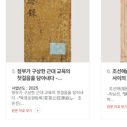
5.
정부가 구상한 근대 교육의
6.
조선애
첫걸음을 담아내다 -
사이의 독배 
『육영공원등록
『國民
사업년도 : 2025
조선애(朝鮮
(育英公院謄錄)』-
정부가 구상한 근대 교육의 첫걸음을 담아내
-최남선, 
다 -『육영공원등록(育英公院謄錄)』- 조
학...
은진(...
원문 자료 보
원문 자료 보기