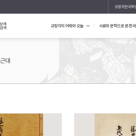
규장각한국학
상세
규장각의 어제와 오늘
사료와 문학으로 본 한
교과 연동 자료
의궤와 지리지
검색
의궤를 통해 본 왕실 생활
지리지 이야기
근대
기