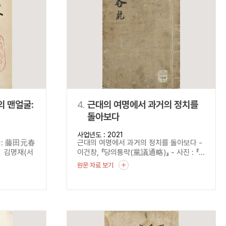
의 맨얼굴:
4.
근대의 여명에서 과거의 정치를
돌아보다
硏究』
사업년도 : 2021
굴: 藤田元春
근대의 여명에서 과거의 정치를 돌아보다 -
 김명재(서
이건창, 『당의통략(黨議通略)』 - 사진 : 『...
원문 자료 보기