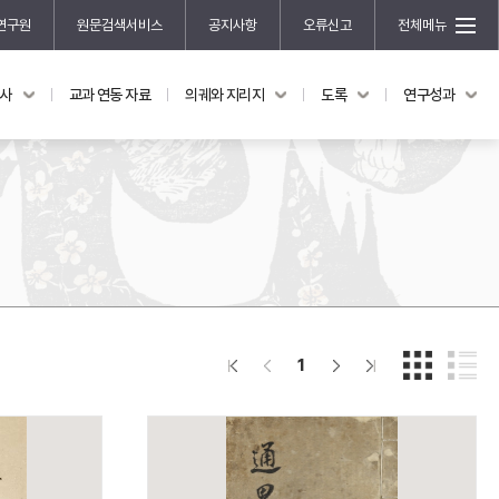
연구원
원문검색서비스
공지사항
오류신고
전체메뉴
국사
교과 연동 자료
의궤와 지리지
도록
연구성과
도록
연구성과
전시 도록
한국학 연구 용역 사업
규장각 소장품 해설
한국학 저술지원 사업
한국학 연구클러스터 사업
한국학 학술대회
신진학자 초청 연구교류 사업
규장각-솔벗 연구비 지원 사업
1
규장각-산기 연구비 지원 사업
연구논문
기획연구
홍재 한국학 펠로십 프로그램