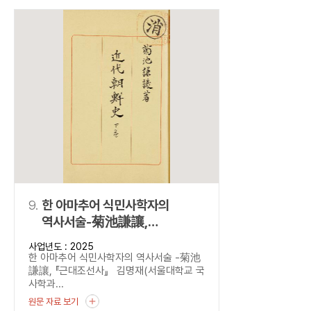
9.
한 아마추어 식민사학자의
역사서술-菊池謙讓,
『근대조선사』
사업년도 : 2025
한 아마추어 식민사학자의 역사서술 -菊池
謙讓, 『근대조선사』 김명재(서울대학교 국
사학과...
원문 자료 보기