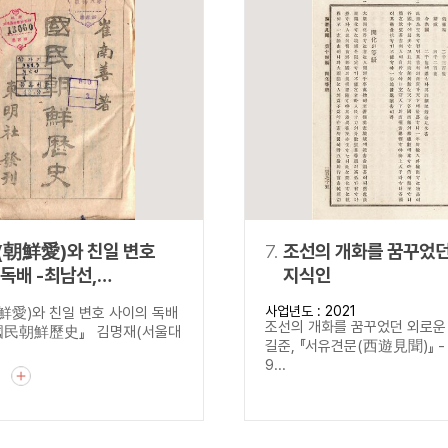
(朝鮮愛)와 친일 변호
7.
조선의 개화를 꿈꾸었던
-최남선,
지식인
朝鮮歷史』
사업년도 : 2021
愛)와 친일 변호 사이의 독배
조선의 개화를 꿈꾸었던 외로운 
『國民朝鮮歷史』 김명재(서울대
길준, 『서유견문(西遊見聞)』 - 
9...
기