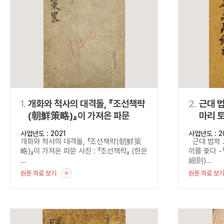
연산자
사용 예
“정조”와 “정약
AND
정조 AND 정약용
색
OR
정조 OR 정약용
“정조” 또는 “정
“정조”가 나온 후
NOT
정조 NOT 정약용
료를 검색
동시에 여러 개의 연산자를 사용할 수 있습니다.
1.
개화와 척사의 대격돌, 『조선책략
2.
근대 법
(朝鮮策略)』이 가져온 파문
마리 토
『법관
사업년도 : 2021
사업년도 : 2
(法官
개화와 척사의 대격돌, 『조선책략(朝鮮策
근대 법학 
법관양
略)』이 가져온 파문 사진 : 『조선책략』 (한은
끼를 좇다 
...
細則)...
원문 자료 보기
원문 자료 보