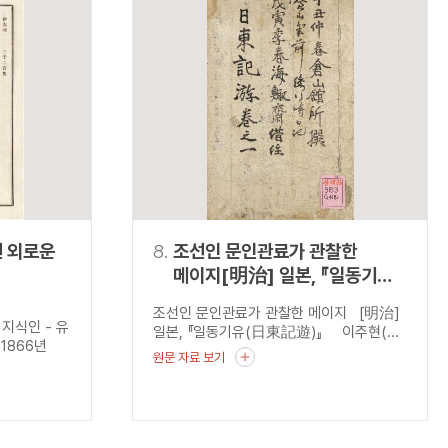
 외로운
8.
조선인 문인관료가 관찰한
메이지[明治] 일본, 『일동기유
(日東記遊)』
조선인 문인관료가 관찰한 메이지 [明治]
지식인 - 유
일본, 『일동기유(日東記遊)』 이주현(...
1866년
원문 자료 보기