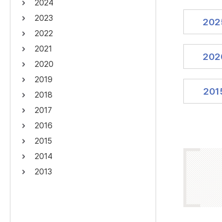
2024
연산자
사용 예
2023
202
“정조”와 “정약
AND
정조 AND 정약용
2022
색
2021
OR
정조 OR 정약용
“정조” 또는 “정
202
2020
“정조”가 나온 후
NOT
정조 NOT 정약용
료를 검색
2019
201
2018
동시에 여러 개의 연산자를 사용할 수 있습니다.
2017
2016
2015
2014
2013