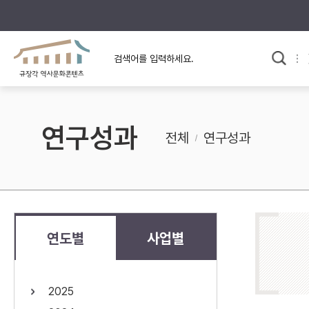
규장각의 어제와 오늘
사료와 문학으로 본
교
한국사
규장각 칼럼
고전문학 속 옛 사람들
연구성과
규장각 소개영상
고대
전체
연구성과
고려
조선 전기
조선 후기
근대
연도별
사업별
검색하기
다시쓰
2025
검색 연산자 사용안내