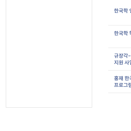
한국학 
한국학 
규장각-
지원 사
홍재 한
프로그