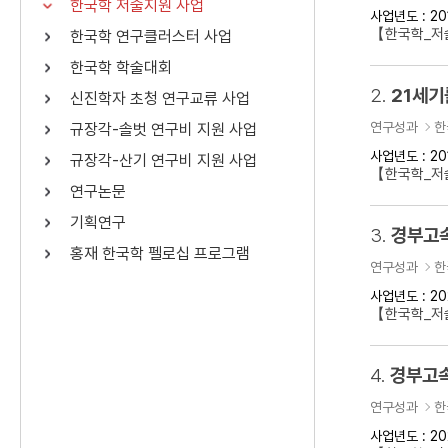
한국학 저술지원 사업
사업년도 : 20
연산자
사용 예
【한국학_저
한국학 연구클러스터 사업
“정조”와 “정약
AND
정조 AND 정약용
한국학 학술대회
색
2.
21세기
신진학자 초청 연구교류 사업
OR
정조 OR 정약용
“정조” 또는 “정
연구성과
한
규장각-솔벗 연구비 지원 사업
“정조”가 나온 후
NOT
정조 NOT 정약용
료를 검색
사업년도 : 20
규장각-산기 연구비 지원 사업
【한국학_저
연구논문
동시에 여러 개의 연산자를 사용할 수 있습니다.
기획연구
3.
경부고속
홍재 한국학 펠로십 프로그램
연구성과
한
사업년도 : 20
【한국학_저
4.
경부고속
연구성과
한
사업년도 : 20