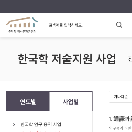
규장각의 어제와 오늘
사료와 문학으로 본
교
한국사
규장각 칼럼
고전문학 속 옛 사람들
한국학 저술지원 사업
규장각 소개영상
고대
고려
조선 전기
조선 후기
근대
연도별
사업별
검색하기
다시쓰
1.
通譯과
한국학 연구 용역 사업
검색 연산자 사용안내
연구성과
한