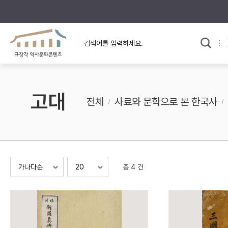
규장각의 어제와 오늘
사료와 문학으로 본
교
한국사
규장각 칼럼
고전문학 속 옛 사람들
고대
규장각 소개영상
고대
전체
사료와 문학으로 본 한국사
고려
조선 전기
조선 후기
근대
총 4 건
검색하기
다시쓰
검색 연산자 사용안내