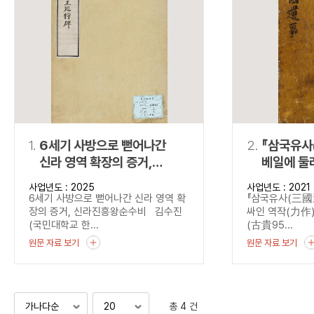
연산자
사용 예
“정조”와 “정약
AND
정조 AND 정약용
색
OR
정조 OR 정약용
“정조” 또는 “정
“정조”가 나온 후
NOT
정조 NOT 정약용
료를 검색
동시에 여러 개의 연산자를 사용할 수 있습니다.
1.
6세기 사방으로 뻗어나간
2.
『삼국유사
신라 영역 확장의 증거,
베일에 둘
신라진흥왕순수비
사업년도 : 2025
사업년도 : 2021
6세기 사방으로 뻗어나간 신라 영역 확
『삼국유사(三國遺
장의 증거, 신라진흥왕순수비 김수진
싸인 역작(力作) 
(국민대학교 한...
(古貴95...
원문 자료 보기
원문 자료 보기
총 4 건