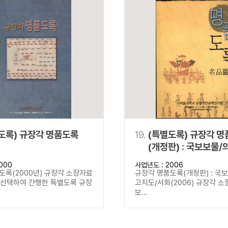
도록) 규장각 명품도록
19.
(특별도록) 규장각 
(개정판) : 국보보물/
고지도/서화
000
사업년도 : 2006
도록(2000년) 규장각 소장자료
규장각 명품도록(개정판) : 국
을 선택하여 간행한 특별도록 규장
고지도/서화(2006) 규장각 소
보...