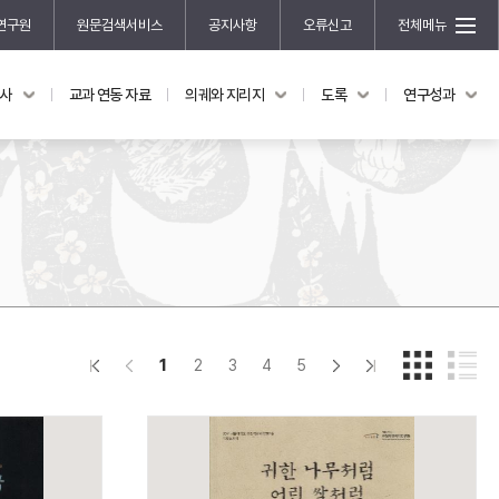
연구원
원문검색서비스
공지사항
오류신고
전체메뉴
국사
교과 연동 자료
의궤와 지리지
도록
연구성과
도록
연구성과
전시 도록
한국학 연구 용역 사업
규장각 소장품 해설
한국학 저술지원 사업
한국학 연구클러스터 사업
한국학 학술대회
신진학자 초청 연구교류 사업
규장각-솔벗 연구비 지원 사업
1
2
3
4
5
규장각-산기 연구비 지원 사업
연구논문
기획연구
홍재 한국학 펠로십 프로그램