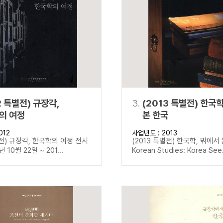
설명
용”이 동시에 포함된 자료를 검
약용”이 포함된 자료를 검색
 “정약용”이 나오지 않는 자
2 특별전) 규장각,
3.
(2013 특별전) 한국
의 여정
본 한국
012
사업년도 : 2013
별전) 규장각, 한국학의 여정 전시
(2013 특별전) 한국학, 밖에서
년 10월 22일 ~ 201...
Korean Studies: Korea See.