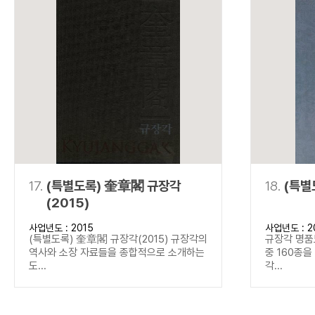
17.
(특별도록) 奎章閣 규장각
18.
(특별
(2015)
사업년도 : 2015
사업년도 : 2
(특별도록) 奎章閣 규장각(2015) 규장각의
규장각 명품
역사와 소장 자료들을 종합적으로 소개하는
중 160종
도...
각...