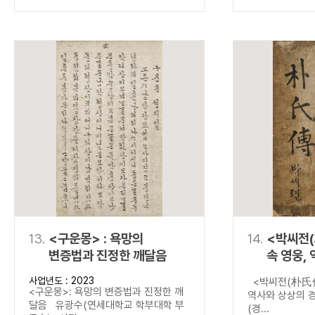
13.
<구운몽> : 욕망의
14.
<박씨전(
변증법과 진정한 깨달음
속 영웅,
경계를 넘
사업년도 : 2023
<박씨전(朴氏傳
<구운몽>: 욕망의 변증법과 진정한 깨
역사와 상상의 
달음 유광수(연세대학교 학부대학 부
(경...