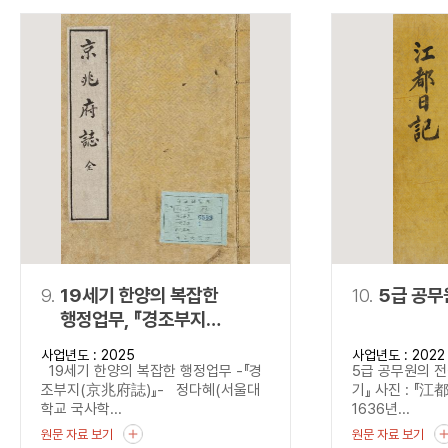
9.
19세기 한양의 복잡한
10.
5급 공무
행정업무, 『경조부지
(京兆府誌)』
사업년도 : 2025
사업년도 : 2022
19세기 한양의 복잡한 행정업무 -『경
5급 공무원의 전
조부지(京兆府誌)』- 정다혜(서울대
기』 사진 : 『江
학교 국사학...
1636년...
원문 자료 보기
원문 자료 보기