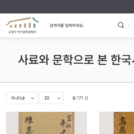
규장각의 어제와 오늘
사료와 문학으로 본
교
한국사
규장각 칼럼
고전문학 속 옛 사람들
사료와 문학으로 본 한국
규장각 소개영상
고대
고려
조선 전기
조선 후기
근대
총 171 건
검색하기
다시쓰
검색 연산자 사용안내