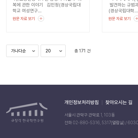
균열
복에 관한 이야기 김민정(경상국립대
발견하는 규범과
학교 여성연구...
(경상국립대학..
원문 자료 보기
원문 자료 보기
총 171 건
개인정보처리방침
찾아오시는 길
서울시 관악구 관악로 1, 103동
전화 02-880-5316, 5317(열람실) / 603