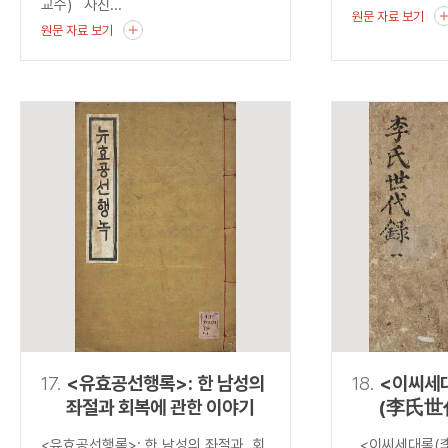
교수) 사진...
원문 자료 보기
원문 자료 보기
17.
<유효공선행록>: 한 남성의
18.
<이씨세
좌절과 회복에 관한 이야기
(李氏世
발견하는
<유효공선행록>: 한 남성의 좌절과 회
<이씨세대록(