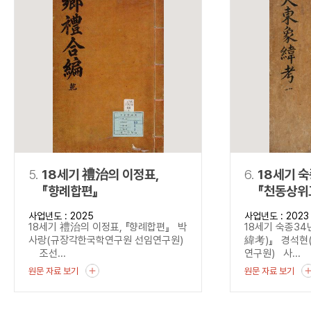
5.
18세기 禮治의 이정표,
6.
18세기 
『향례합편』
『천동상위
사업년도 : 2025
사업년도 : 2023
18세기 禮治의 이정표, 『향례합편』 박
18세기 숙종3
사랑(규장각한국학연구원 선임연구원)
緯考)』 경석현
조선...
연구원) 사...
원문 자료 보기
원문 자료 보기