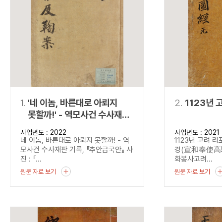
연산자
사용 예
“정조”와 “정약
AND
정조 AND 정약용
색
OR
정조 OR 정약용
“정조” 또는 “정
“정조”가 나온 후
NOT
정조 NOT 정약용
료를 검색
동시에 여러 개의 연산자를 사용할 수 있습니다.
1.
'네 이놈, 바른대로 아뢰지
2.
1123년 
못할까!' - 역모사건 수사재판
기록, 『추안급국안』
사업년도 : 2022
사업년도 : 2021
네 이놈, 바른대로 아뢰지 못할까! - 역
1123년 고려 
모사건 수사재판 기록, 『추안급국안』 사
경(宣和奉使高驪圖
진 : 『...
화봉사고려...
원문 자료 보기
원문 자료 보기