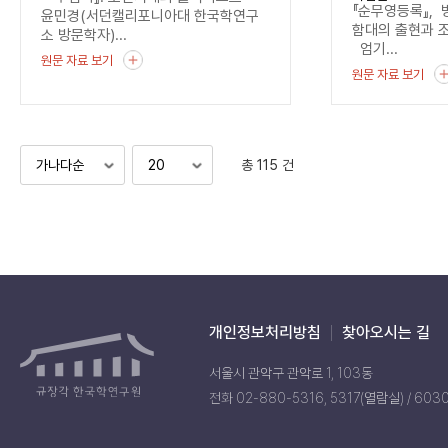
기록
『순무영등록』, 
윤민경(서던캘리포니아대 한국학연구
함대의 출현과 
소 방문학자)...
엄기...
원문 자료 보기
원문 자료 보기
총 115 건
개인정보처리방침
찾아오시는 길
서울시 관악구 관악로 1, 103동
전화 02-880-5316, 5317(열람실) / 603