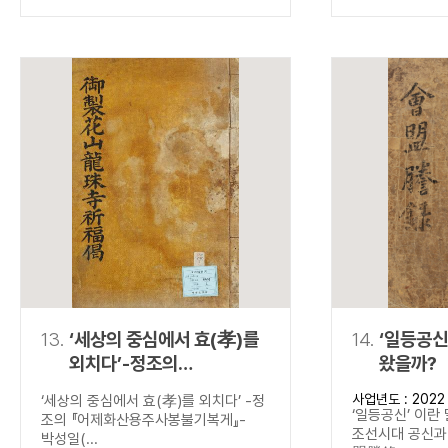
13.
‘세상의 중심에서 효(孝)를
14.
‘일등공신
외치다’-정조의
왔을까?
『어제화산용주사봉불기복게
사업년도 : 2022
‘세상의 중심에서 효(孝)를 외치다’ -정
』-
‘일등공신’ 이란
조의 『어제화산용주사봉불기복게』-
조선시대 공신과 
박성일(...