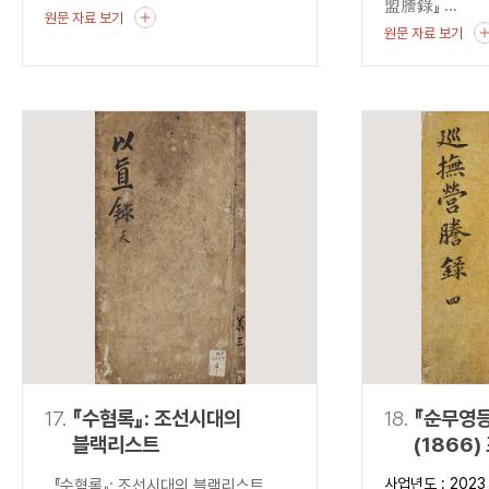
盟謄錄』 ...
원문 자료 보기
원문 자료 보기
17.
『수혐록』: 조선시대의
18.
『순무영등
블랙리스트
(1866
출현과 조
사업년도 : 2023
『수혐록』: 조선시대의 블랙리스트