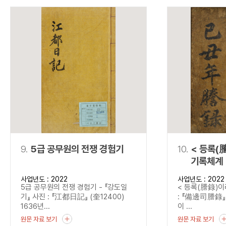
9.
5급 공무원의 전쟁 경험기
10.
< 등록(
기록체계 
사업년도 : 2022
사업년도 : 2022
5급 공무원의 전쟁 경험기 - 『강도일
< 등록(謄錄)이
기』 사진 : 『江都日記』 (奎12400)
: 『備邊司謄錄』 
1636년...
이 ...
원문 자료 보기
원문 자료 보기