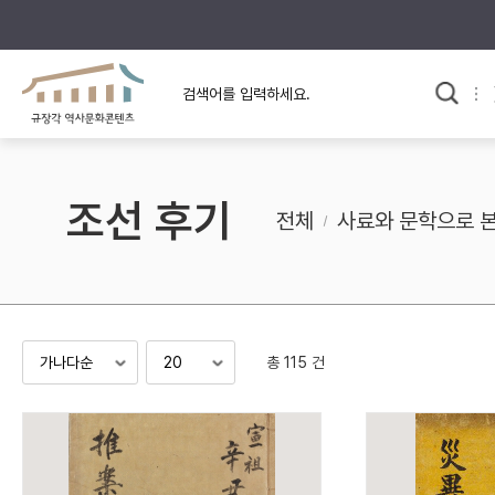
규장각의 어제와 오늘
사료와 문학으로 본
교
한국사
규장각 칼럼
고전문학 속 옛 사람들
조선 후기
규장각 소개영상
고대
전체
사료와 문학으로 
고려
조선 전기
조선 후기
근대
총 115 건
검색하기
다시쓰
검색 연산자 사용안내