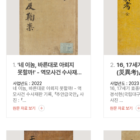
연산자
사용 예
“정조”와 “정약
AND
정조 AND 정약용
색
OR
정조 OR 정약용
“정조” 또는 “정
“정조”가 나온 후
NOT
정조 NOT 정약용
료를 검색
동시에 여러 개의 연산자를 사용할 수 있습니다.
1.
'네 이놈, 바른대로 아뢰지
2.
16, 17
못할까!' - 역모사건 수사재판
(災異考)
기록, 『추안급국안』
사업년도 : 2022
사업년도 : 2023
네 이놈, 바른대로 아뢰지 못할까! - 역
16, 17세기 
모사건 수사재판 기록, 『추안급국안』 사
경석현(국립대
진 : 『...
사진 ...
원문 자료 보기
원문 자료 보기