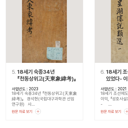
5.
18세기 숙종34년
6.
18세기 
『천동상위고(天東象緯考)』
있었다- 
(星湖僿說
사업년도 : 2023
사업년도 : 2021
18세기 숙종34년 『천동상위고(天東象
18세기 조선에도
緯考)』 경석현(국립대구과학관 선임
이익, 『성호사
연구원) 사...
- ...
원문 자료 보기
원문 자료 보기