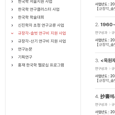
한국학 저술지원 사업
사업년도 : 20
연산자
사용 예
【규장각_솔벗
한국학 연구클러스터 사업
“정조”와 “정약
AND
정조 AND 정약용
한국학 학술대회
색
2.
1960
신진학자 초청 연구교류 사업
OR
정조 OR 정약용
“정조” 또는 “정
연구성과
규
규장각-솔벗 연구비 지원 사업
“정조”가 나온 후
NOT
정조 NOT 정약용
료를 검색
사업년도 : 20
규장각-산기 연구비 지원 사업
【규장각_솔벗
연구논문
동시에 여러 개의 연산자를 사용할 수 있습니다.
기획연구
3.
<옥원재
홍재 한국학 펠로십 프로그램
연구성과
규
사업년도 : 20
【규장각_솔벗
4.
抄書에서
연구성과
규
사업년도 : 20