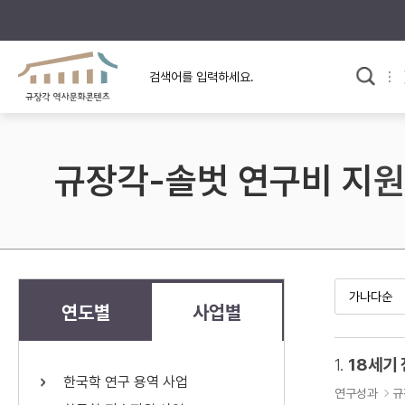
규장각의 어제와 오늘
사료와 문학으로 본
교
한국사
규장각 칼럼
고전문학 속 옛 사람들
규장각-솔벗 연구비 지원
규장각 소개영상
고대
고려
조선 전기
조선 후기
근대
연도별
사업별
검색하기
다시쓰
1.
18세기
한국학 연구 용역 사업
검색 연산자 사용안내
연구성과
규