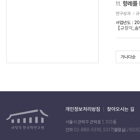
11.
향례를 
연구성과
규
사업년도 : 20
【규장각_솔벗
개인정보처리방침
찾아오시는 길
서울시 관악구 관악로 1, 103동
전화 02-880-5316, 5317(열람실) / 603