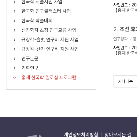
한국학 저술지원 사업
사업년도 : 20
연산자
사용 예
【홍재 한국학
한국학 연구클러스터 사업
“정조”와 “정약
AND
정조 AND 정약용
한국학 학술대회
색
2.
조선 후
신진학자 초청 연구교류 사업
OR
정조 OR 정약용
“정조” 또는 “정
연구성과
홍
규장각-솔벗 연구비 지원 사업
“정조”가 나온 후
NOT
정조 NOT 정약용
료를 검색
사업년도 : 20
규장각-산기 연구비 지원 사업
【홍재 한국
연구논문
동시에 여러 개의 연산자를 사용할 수 있습니다.
기획연구
홍재 한국학 펠로십 프로그램
개인정보처리방침
찾아오시는 길