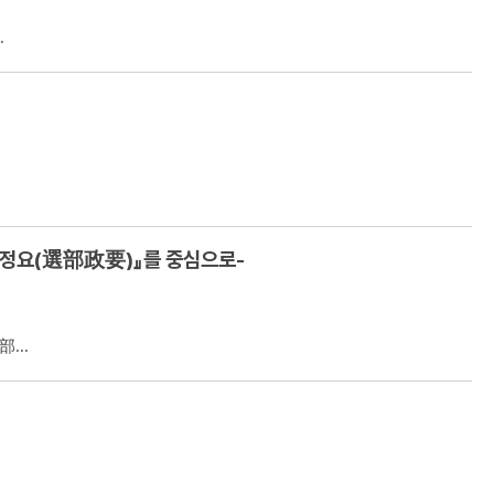
.
부정요(選部政要)』를 중심으로-
...