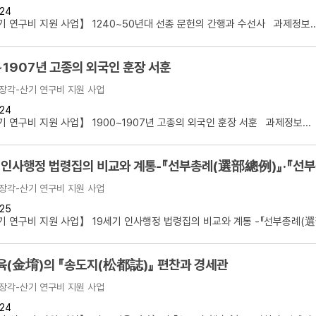
24
설명
 연구비 지원 사업】 1240~50년대 선종 문헌의 간행과 수선사 과제정보..
용”이 동시에 포함된 자료를 검
~1907년 고종의 외국인 훈장 서훈
약용”이 포함된 자료를 검색
장각-산기 연구비 지원 사업
 “정약용”이 나오지 않는 자
24
 연구비 지원 사업】 1900~1907년 고종의 외국인 훈장 서훈 과제정보...
 인사행정 법령집의 비교와 계통-『선부총례(選部總例)』·『선
장각-산기 연구비 지원 사업
25
 연구비 지원 사업】 19세기 인사행정 법령집의 비교와 계통 -『선부총례(選部
육(金堉)의 『송도지(松都誌)』 편찬과 경세관
장각-산기 연구비 지원 사업
24