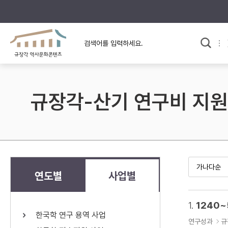
규장각의 어제와 오늘
사료와 문학으로 본
한국사
규장각 칼럼
고전문학 속 옛 사람들
규장각-산기 연구비 지원
규장각 소개영상
고대
고려
조선 전기
조선 후기
근대
연도별
사업별
검색하기
다시쓰
1.
1240
한국학 연구 용역 사업
검색 연산자 사용안내
연구성과
규