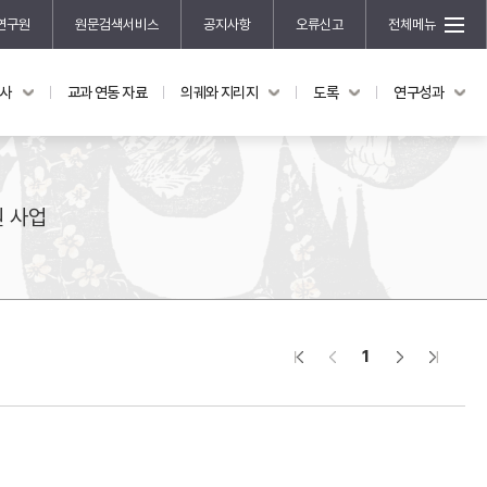
연구원
원문검색서비스
공지사항
오류신고
전체메뉴
국사
교과 연동 자료
의궤와 지리지
도록
연구성과
도록
연구성과
전시 도록
한국학 연구 용역 사업
규장각 소장품 해설
한국학 저술지원 사업
원 사업
한국학 연구클러스터 사업
한국학 학술대회
신진학자 초청 연구교류 사업
규장각-솔벗 연구비 지원 사업
1
규장각-산기 연구비 지원 사업
연구논문
기획연구
홍재 한국학 펠로십 프로그램