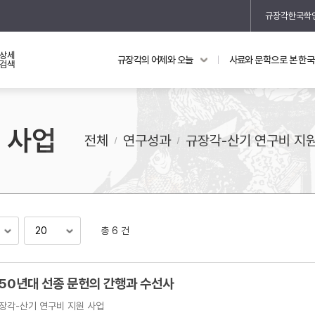
규장각한국학
상세
규장각의 어제와 오늘
사료와 문학으로 본 한
교과 연동 자료
의궤와 지리지
검색
의궤를 통해 본 왕실 생활
 사업
지리지 이야기
전체
연구성과
규장각-산기 연구비 지
총 6 건
기
~50년대 선종 문헌의 간행과 수선사
장각-산기 연구비 지원 사업