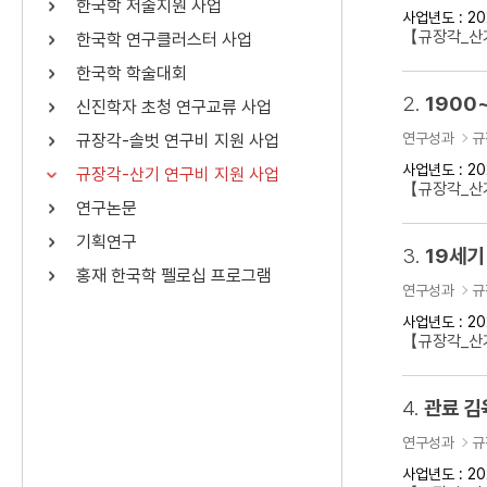
한국학 저술지원 사업
사업년도 : 20
연산자
사용 예
【규장각_산기
한국학 연구클러스터 사업
“정조”와 “정약
AND
정조 AND 정약용
한국학 학술대회
색
2.
1900
신진학자 초청 연구교류 사업
OR
정조 OR 정약용
“정조” 또는 “정
연구성과
규
규장각-솔벗 연구비 지원 사업
“정조”가 나온 후
NOT
정조 NOT 정약용
료를 검색
사업년도 : 20
규장각-산기 연구비 지원 사업
【규장각_산기
연구논문
동시에 여러 개의 연산자를 사용할 수 있습니다.
기획연구
3.
19세기
홍재 한국학 펠로십 프로그램
연구성과
규
사업년도 : 20
【규장각_산기
4.
관료 김
연구성과
규
사업년도 : 20