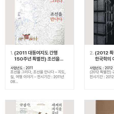
연산자
사용 예
“정조”와 “정약
AND
정조 AND 정약용
색
OR
정조 OR 정약용
“정조” 또는 “정
“정조”가 나온 후
NOT
정조 NOT 정약용
료를 검색
동시에 여러 개의 연산자를 사용할 수 있습니다.
1.
(2011 대동여지도 간행
2.
(2012 
150주년 특별전) 조선을
한국학의 
그리다, 조선을 만나다
사업년도 : 2011
사업년도 : 2012
조선을 그리다, 조선을 만나다 – 지도,
(2012 특별전)
길, 여행 이야기 – 전시기간 : 2011년
전시기간 : 2012년
08...