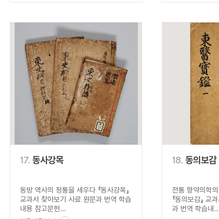
17.
동사강목
18.
동의보감
동방 역사의 정통을 세우다 『동사강목』
전통 향약의학의
교과서 찾아보기 사료 원문과 번역 학습
『동의보감』 교과
내용 참고문헌...
과 번역 학습내..