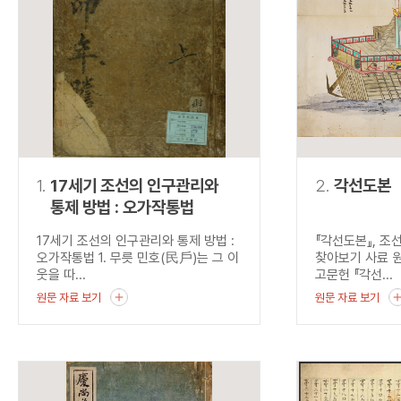
연산자
사용 예
“정조”와 “정약
AND
정조 AND 정약용
색
OR
정조 OR 정약용
“정조” 또는 “정
“정조”가 나온 후
NOT
정조 NOT 정약용
료를 검색
동시에 여러 개의 연산자를 사용할 수 있습니다.
1.
17세기 조선의 인구관리와
2.
각선도본
통제 방법 : 오가작통법
17세기 조선의 인구관리와 통제 방법 :
『각선도본』, 조
오가작통법 1. 무릇 민호(民戶)는 그 이
찾아보기 사료 
웃을 따...
고문헌 『각선...
원문 자료 보기
원문 자료 보기