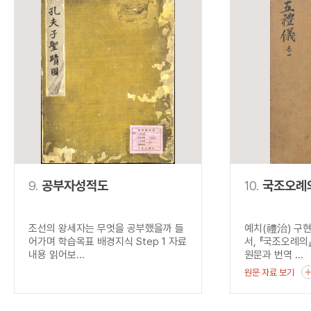
9.
공부자성적도
10.
국조오례
조선의 왕세자는 무엇을 공부했을까 들
예치(禮治) 구
어가며 학습목표 배경지식 Step 1 자료
서, 『국조오례의
내용 읽어보...
원문과 번역 ...
원문 자료 보기