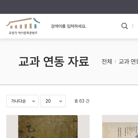
규장각의 어제와 오늘
사료와 문학으로 본
교
한국사
규장각 칼럼
고전문학 속 옛 사람들
교과 연동 자료
규장각 소개영상
고대
전체
교과 연
고려
조선 전기
조선 후기
근대
총 63 건
검색하기
다시쓰
검색 연산자 사용안내