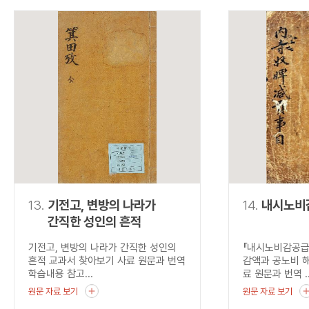
13.
기전고, 변방의 나라가
14.
내시노비
간직한 성인의 흔적
기전고, 변방의 나라가 간직한 성인의
『내시노비감공급
흔적 교과서 찾아보기 사료 원문과 번역
감액과 공노비 
학습내용 참고...
료 원문과 번역 ..
원문 자료 보기
원문 자료 보기