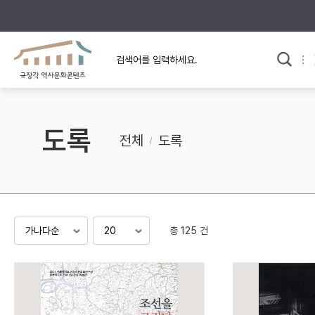
규장각의 어제와 오늘
사료와 문학으로 본
교
한국사
규장각 칼럼
고전문학 속 옛 사람들
도록
규장각 소개영상
고대
전체
도록
고려
조선 전기
조선 후기
근대
총 125 건
검색하기
다시쓰
검색 연산자 사용안내