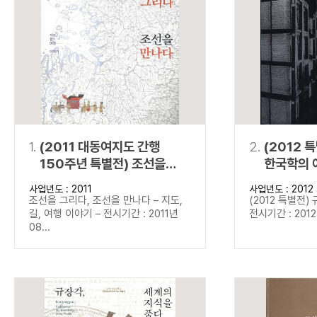
연산자
사용 예
“정조”와 “정약
AND
정조 AND 정약용
색
OR
정조 OR 정약용
“정조” 또는 “정
“정조”가 나온 후
NOT
정조 NOT 정약용
료를 검색
동시에 여러 개의 연산자를 사용할 수 있습니다.
1.
(2011 대동여지도 간행
2.
(2012 
150주년 특별전) 조선을
한국학의 
그리다, 조선을 만나다
사업년도 : 2011
사업년도 : 2012
조선을 그리다, 조선을 만나다 – 지도,
(2012 특별전)
길, 여행 이야기 – 전시기간 : 2011년
전시기간 : 2012년
08...