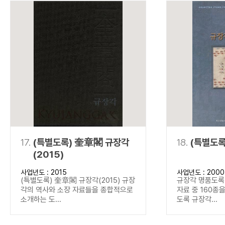
17.
(특별도록) 奎章閣 규장각
18.
(특별도록
(2015)
사업년도 : 2015
사업년도 : 2000
(특별도록) 奎章閣 규장각(2015) 규장
규장각 명품도록(
각의 역사와 소장 자료들을 종합적으로
자료 중 160종
소개하는 도...
도록 규장각...