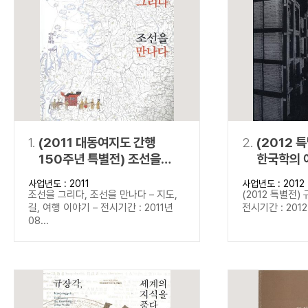
연산자
사용 예
“정조”와 “정약
AND
정조 AND 정약용
색
OR
정조 OR 정약용
“정조” 또는 “정
“정조”가 나온 후
NOT
정조 NOT 정약용
료를 검색
동시에 여러 개의 연산자를 사용할 수 있습니다.
1.
(2011 대동여지도 간행
2.
(2012 
150주년 특별전) 조선을
한국학의 
그리다, 조선을 만나다
사업년도 : 2011
사업년도 : 2012
조선을 그리다, 조선을 만나다 – 지도,
(2012 특별전)
길, 여행 이야기 – 전시기간 : 2011년
전시기간 : 2012년
08...