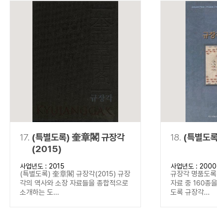
17.
(특별도록) 奎章閣 규장각
18.
(특별도록
(2015)
사업년도 : 2015
사업년도 : 2000
(특별도록) 奎章閣 규장각(2015) 규장
규장각 명품도록(
각의 역사와 소장 자료들을 종합적으로
자료 중 160종
소개하는 도...
도록 규장각...