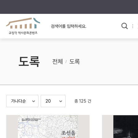
규장각의 어제와 오늘
사료와 문학으로 본
교
한국사
규장각 칼럼
고전문학 속 옛 사람들
도록
규장각 소개영상
고대
전체
도록
고려
조선 전기
조선 후기
근대
총 125 건
검색하기
다시쓰
검색 연산자 사용안내