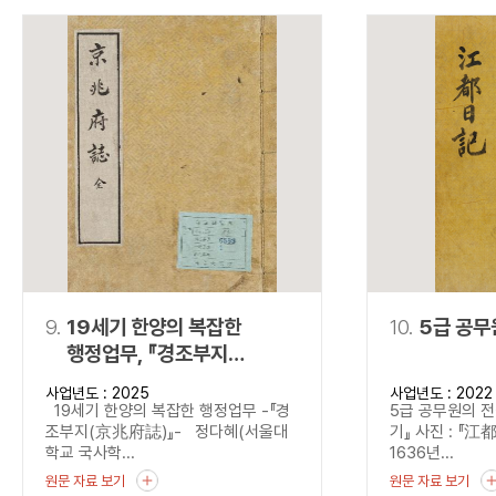
9.
19세기 한양의 복잡한
10.
5급 공무
행정업무, 『경조부지
(京兆府誌)』
사업년도 : 2025
사업년도 : 2022
19세기 한양의 복잡한 행정업무 -『경
5급 공무원의 전
조부지(京兆府誌)』- 정다혜(서울대
기』 사진 : 『江
학교 국사학...
1636년...
원문 자료 보기
원문 자료 보기