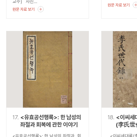
교수) 사진...
원문 자료 보기
원문 자료 보기
17.
<유효공선행록>: 한 남성의
18.
<이씨세
좌절과 회복에 관한 이야기
(李氏世
발견하는
<유효공선행록>: 한 남성의 좌절과 회
<이씨세대록(