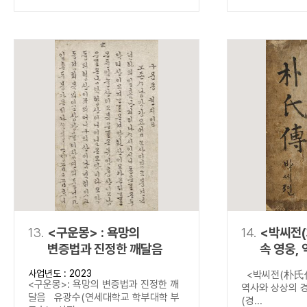
13.
<구운몽> : 욕망의
14.
<박씨전(
변증법과 진정한 깨달음
속 영웅,
경계를 넘
사업년도 : 2023
<박씨전(朴氏傳
<구운몽>: 욕망의 변증법과 진정한 깨
역사와 상상의 
달음 유광수(연세대학교 학부대학 부
(경...