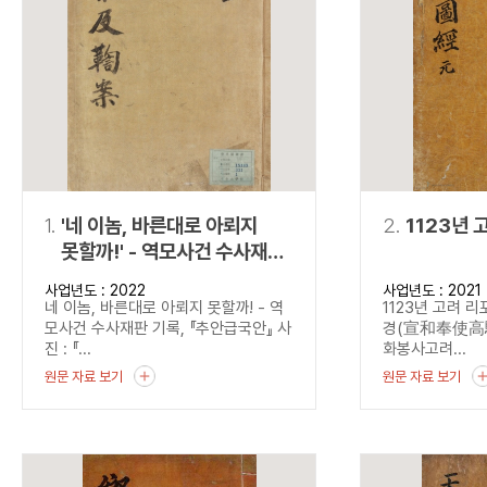
연산자
사용 예
“정조”와 “정약
AND
정조 AND 정약용
색
OR
정조 OR 정약용
“정조” 또는 “정
“정조”가 나온 후
NOT
정조 NOT 정약용
료를 검색
동시에 여러 개의 연산자를 사용할 수 있습니다.
1.
'네 이놈, 바른대로 아뢰지
2.
1123년 
못할까!' - 역모사건 수사재판
기록, 『추안급국안』
사업년도 : 2022
사업년도 : 2021
네 이놈, 바른대로 아뢰지 못할까! - 역
1123년 고려 
모사건 수사재판 기록, 『추안급국안』 사
경(宣和奉使高驪圖
진 : 『...
화봉사고려...
원문 자료 보기
원문 자료 보기