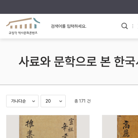
규장각의 어제와 오늘
사료와 문학으로 본
교
한국사
규장각 칼럼
고전문학 속 옛 사람들
사료와 문학으로 본 한국
규장각 소개영상
고대
고려
조선 전기
조선 후기
근대
총 171 건
검색하기
다시쓰
검색 연산자 사용안내