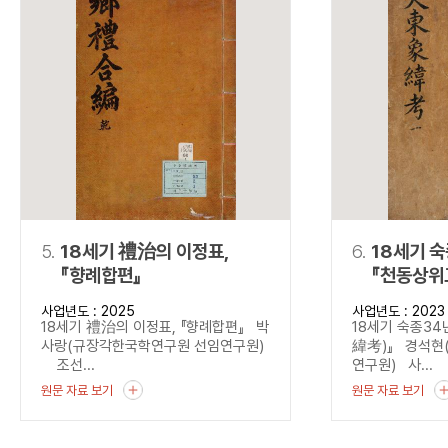
5.
18세기 禮治의 이정표,
6.
18세기 
『향례합편』
『천동상위
사업년도 : 2025
사업년도 : 2023
18세기 禮治의 이정표, 『향례합편』 박
18세기 숙종3
사랑(규장각한국학연구원 선임연구원)
緯考)』 경석현
조선...
연구원) 사...
원문 자료 보기
원문 자료 보기