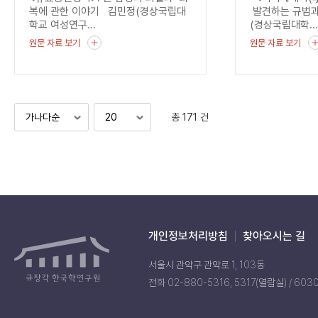
균열
복에 관한 이야기 김민정(경상국립대
발견하는 규범과
학교 여성연구...
(경상국립대학..
원문 자료 보기
원문 자료 보기
총 171 건
개인정보처리방침
찾아오시는 길
서울시 관악구 관악로 1, 103동
전화 02-880-5316, 5317(열람실) / 603