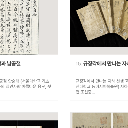
과 남공철
15.
규장각에서 만나는 자
공철 안순태 (서울대학교 기초
규장각에서 만나는 자하 선생 고
금의 집안사람 아름다운 용모, 쇳
관대학교 동아시아학술원) 자하
연 조선중...