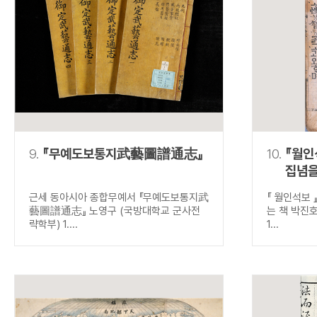
9.
『무예도보통지武藝圖譜通志』
10.
『월인
집념을
근세 동아시아 종합무예서 『무예도보통지武
『 월인석보 
藝圖譜通志』 노영구 (국방대학교 군사전
는 책 박진
략학부) 1....
1...