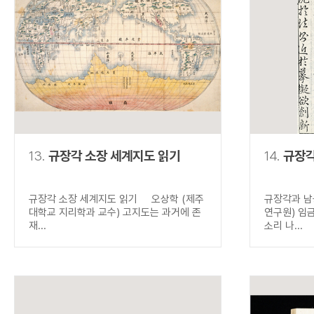
13.
규장각 소장 세계지도 읽기
14.
규장각
규장각 소장 세계지도 읽기 오상학 (제주
규장각과 남
대학교 지리학과 교수) 고지도는 과거에 존
연구원) 임
재...
소리 나...