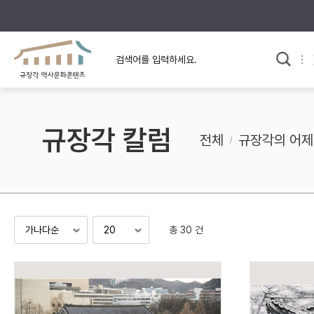
규장각의 어제와 오늘
사료와 문학으로 본
한국사
규장각 칼럼
고전문학 속 옛 사람들
규장각 칼럼
규장각 소개영상
고대
전체
규장각의 어제
고려
조선 전기
조선 후기
근대
총 30 건
검색하기
다시쓰
검색 연산자 사용안내