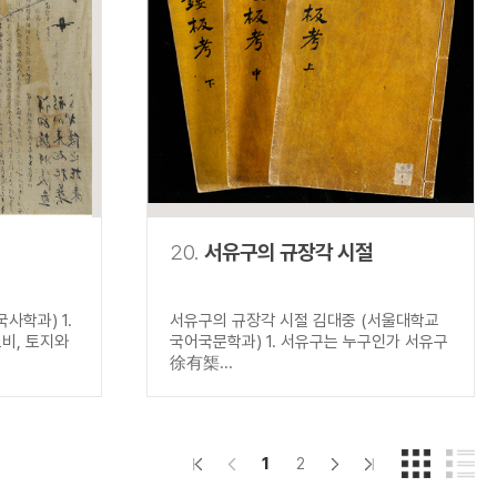
20.
서유구의 규장각 시절
사학과) 1.
서유구의 규장각 시절 김대중 (서울대학교
비, 토지와
국어국문학과) 1. 서유구는 누구인가 서유구
徐有榘...
1
2