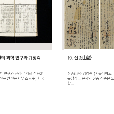
의 과학 연구와 규장각
19.
산송山訟
학 연구와 규장각 자료 전용훈
산송山訟 김경숙 (서울대학교 국
연구원 인문학부 조교수) 한국
규장각 고문서와 산송 산송은 노
함...