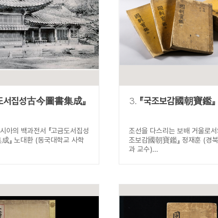
설명
용”이 동시에 포함된 자료를 검
약용”이 포함된 자료를 검색
 “정약용”이 나오지 않는 자
도서집성古今圖書集成』
3.
『국조보감國朝寶鑑』
아시아의 백과전서 『고금도서집성
조선을 다스리는 보배 거울로서의
』 노대환 (동국대학교 사학
조보감國朝寶鑑』 정재훈 (경
과 교수)...