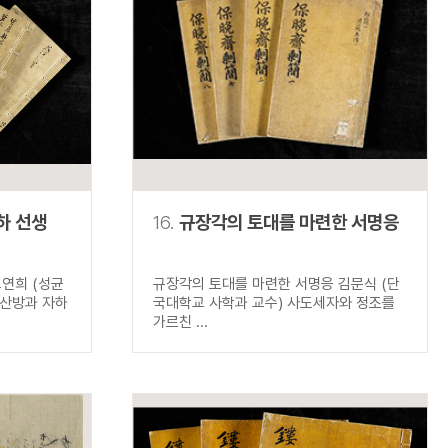
하 선생
16.
규장각의 토대를 마련한 서명응
연희 (성균
규장각의 토대를 마련한 서명응 김문식 (단
산방과 자하
국대학교 사학과 교수) 사도세자와 정조를
가르친 ...