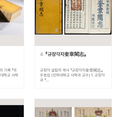
4.
『규장각지奎章閣志』
 기록 『국
규장각 설립의 역사 『규장각지奎章閣志』
북대학교 사학
우경섭 (인하대학교 사학과 교수) 1. 규장각
과 『...