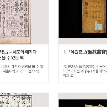
석보』 - 세조의 애착과
11.
『유원총보(類苑叢寶)
 볼 수 있는 책
』 세조의 애착과 집념을 볼 수 있
『유원총보(類苑叢寶)』 김육이
호 (서울대학교 국어국문학과)
의 백과사전 이영주 (서울대학
학과 교수...