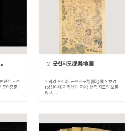
』
12.
군현지도郡縣地圖
 편찬한 조선
지역의 초상화, 군현지도郡縣地圖 양보경
교 중어중문
(성신여대 지리학과 교수) 한국 지도의 보물
창고, ...