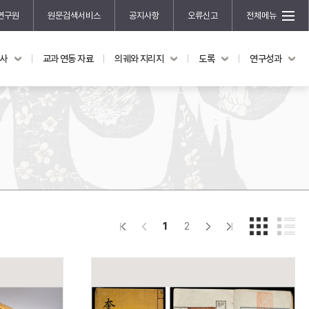
연구원
원문검색서비스
공지사항
오류신고
전체메뉴
국사
교과 연동 자료
의궤와 지리지
도록
연구성과
도록
연구성과
전시 도록
한국학 연구 용역 사업
규장각 소장품 해설
한국학 저술지원 사업
한국학 연구클러스터 사업
한국학 학술대회
신진학자 초청 연구교류 사업
규장각-솔벗 연구비 지원 사업
1
2
규장각-산기 연구비 지원 사업
연구논문
기획연구
홍재 한국학 펠로십 프로그램