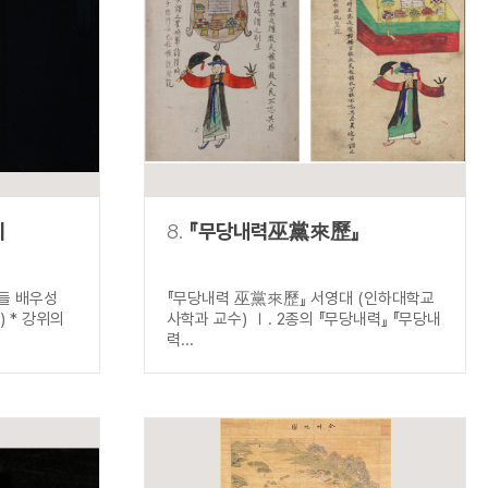
의
8.
『무당내력巫黨來歷』
들 배우성
『무당내력 巫黨來歷』 서영대 (인하대학교
 * 강위의
사학과 교수) Ⅰ. 2종의 『무당내력』 『무당내
력...