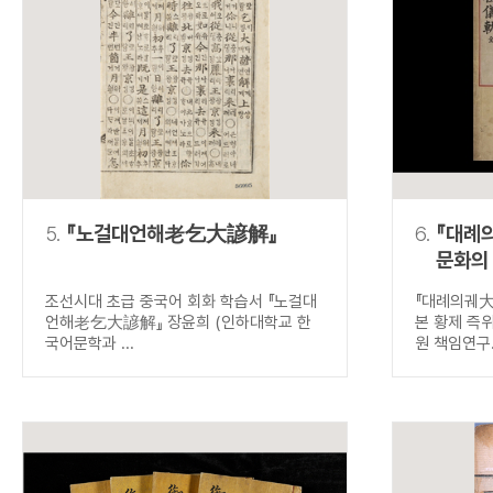
5.
『노걸대언해老乞大諺解』
6.
『대례
문화의
조선시대 초급 중국어 회화 학습서 『노걸대
『대례의궤
언해老乞大諺解』 장윤희 (인하대학교 한
본 황제 즉
국어문학과 ...
원 책임연구.