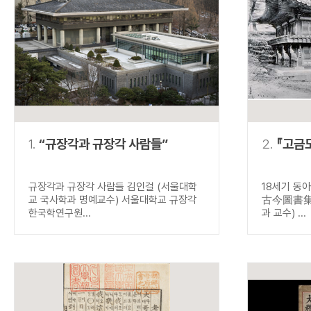
연산자
사용 예
“정조”와 “정약
AND
정조 AND 정약용
색
OR
정조 OR 정약용
“정조” 또는 “정
“정조”가 나온 후
NOT
정조 NOT 정약용
료를 검색
동시에 여러 개의 연산자를 사용할 수 있습니다.
1.
“규장각과 규장각 사람들”
2.
『고금
규장각과 규장각 사람들 김인걸 (서울대학
18세기 동
교 국사학과 명예교수) 서울대학교 규장각
古今圖書集成
한국학연구원...
과 교수) ...