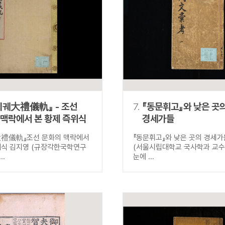
의궤大禮儀軌』 - 조선
7.
『동문휘고』와 낮은 곳
 맥락에서 본 황제 즉위식
경세가들
大禮儀軌』조선 문화의 맥락에서
『동문휘고』와 낮은 곳의 경세가
위식 김지영 (규장각한국학연구
(서울시립대학교 국사학과 교수)
..
눈에 ...