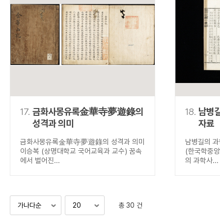
17.
금화사몽유록金華寺夢遊錄의
18.
남병길
성격과 의미
자료
금화사몽유록金華寺夢遊錄의 성격과 의미
남병길의 과
이승복 (상명대학교 국어교육과 교수) 꿈속
(한국학중앙
에서 벌어진...
의 과학사...
총 30 건