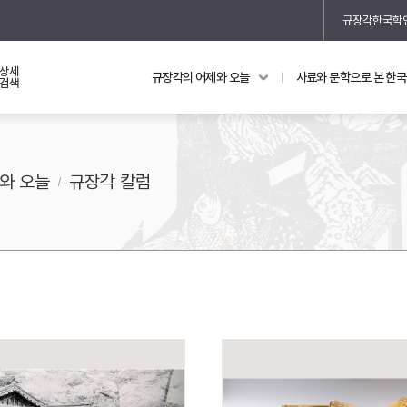
규장각한국학
상세
규장각의 어제와 오늘
사료와 문학으로 본 한
교과 연동 자료
의궤와 지리지
검색
의궤를 통해 본 왕실 생활
지리지 이야기
와 오늘
규장각 칼럼
기