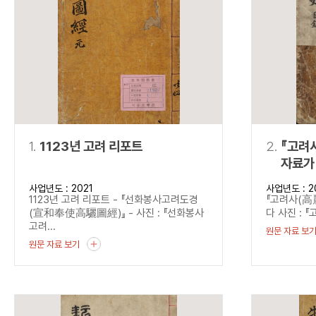
연산자
사용 예
“정조”와 “정약
AND
정조 AND 정약용
색
OR
정조 OR 정약용
“정조” 또는 “정
“정조”가 나온 후
NOT
정조 NOT 정약용
료를 검색
동시에 여러 개의 연산자를 사용할 수 있습니다.
1.
1123년 고려 리포트
2.
『고려사(高
자료가
사업년도 : 2021
사업년도 : 2
1123년 고려 리포트 - 『선화봉사고려도경
『고려사(高
(宣和奉使高驪圖經)』 - 사진 : 『선화봉사
다 사진 : 『
고려...
원문 자료 보
원문 자료 보기