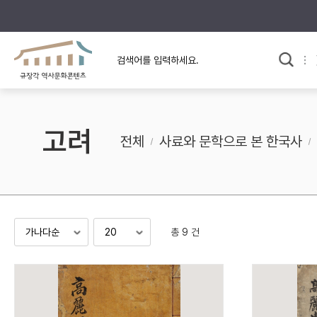
규장각의 어제와 오늘
사료와 문학으로 본
한국사
규장각 칼럼
고전문학 속 옛 사람들
고려
규장각 소개영상
고대
전체
사료와 문학으로 본 한국사
고려
조선 전기
조선 후기
근대
총 9 건
검색하기
다시쓰
검색 연산자 사용안내