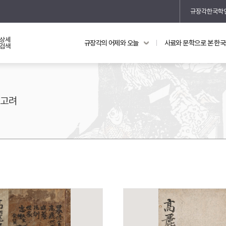
규장각한국학
상세
규장각의 어제와 오늘
사료와 문학으로 본 한
교과 연동 자료
의궤와 지리지
검색
의궤를 통해 본 왕실 생활
지리지 이야기
고려
기