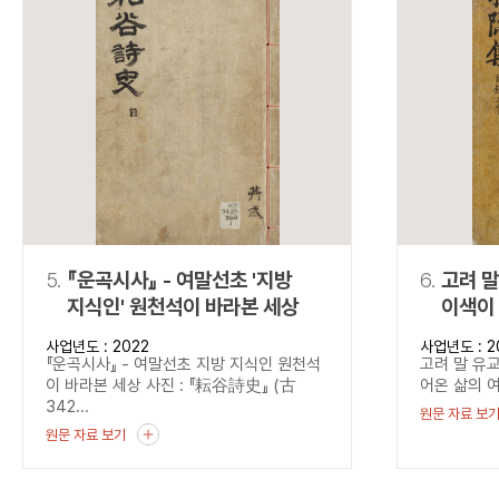
5.
『운곡시사』 - 여말선초 '지방
6.
고려 말
지식인' 원천석이 바라본 세상
이색이 
『목은
사업년도 : 2022
사업년도 : 2
『운곡시사』 - 여말선초 지방 지식인 원천석
고려 말 유교
이 바라본 세상 사진 : 『耘谷詩史』 (古
어온 삶의 여
342...
원문 자료 보
원문 자료 보기