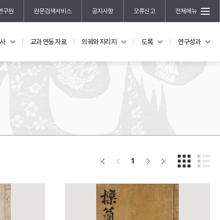
연구원
원문검색서비스
공지사항
오류신고
전체메뉴
국사
교과 연동 자료
의궤와 지리지
도록
연구성과
도록
연구성과
전시 도록
한국학 연구 용역 사업
규장각 소장품 해설
한국학 저술지원 사업
한국학 연구클러스터 사업
한국학 학술대회
신진학자 초청 연구교류 사업
규장각-솔벗 연구비 지원 사업
1
규장각-산기 연구비 지원 사업
연구논문
기획연구
홍재 한국학 펠로십 프로그램