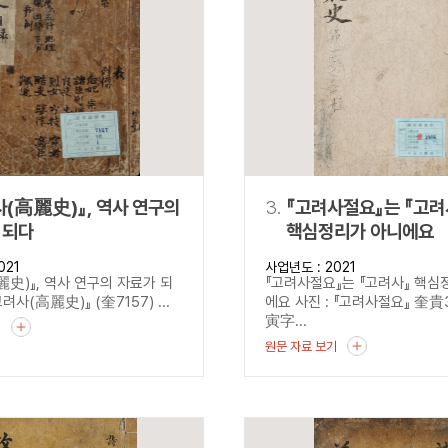
설명
용”이 동시에 포함된 자료를 검
약용”이 포함된 자료를 검색
 “정약용”이 나오지 않는 자
麗史)』, 역사 연구의
3.
『고려사절요』는 『고려
 되다
핵심정리가 아니에요
021
사업년도 : 2021
麗史)』, 역사 연구의 자료가 되
『고려사절요』는 『고려사』 핵심
고려사(高麗史)』 (奎7157) ...
에요 사진 : 『고려사절요』 奎貴3
寅字...
기
원문 자료 보기