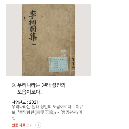
9.
우리나라는 원래 성인의
도읍이로다.
사업년도 : 2021
우리나라는 원래 성인의 도읍이로다 - 이규
보, 「동명왕편(東明王篇)」 - 「동명왕편」이
실...
원문 자료 보기