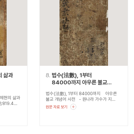
의 삶과
8.
법수(法數), 1부터
84000까지 아우른 불교
개념어 사전 - 원나라 가수가
법수(法數), 1부터 84000까지 아우른
지은 『장승법수(藏乘法數)』를
이제현의 삶과
불교 개념어 사전 - 원나라 가수가 지...
중심으로 -
19.4...
원문 자료 보기