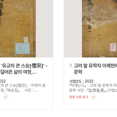
 '유교의 큰 스승[儒宗]' -
7.
고려 말 유학자 이제현
걸어온 삶의 여정,
문학
집』
022
사업년도 : 2022
의 큰 스승[儒宗] - 이색이 걸
『익재난고』 - 고려 말 유학자 
정, 『목은집』 사진 : ...
문학 사진 : 『益齋亂藁』 (가람古8
기
원문 자료 보기