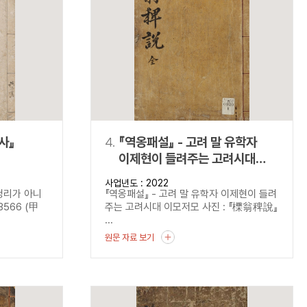
사』
4.
『역옹패설』 - 고려 말 유학자
이제현이 들려주는 고려시대
이모저모
사업년도 : 2022
정리가 아니
『역옹패설』 - 고려 말 유학자 이제현이 들려
566 (甲
주는 고려시대 이모저모 사진 : 『櫟翁稗說』
...
원문 자료 보기