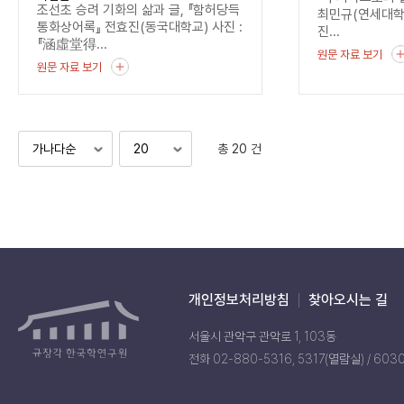
조선초 승려 기화의 삶과 글, 『함허당득
최민규(연세대
통화상어록』 전효진(동국대학교) 사진 :
진...
『涵虛堂得...
원문 자료 보기
원문 자료 보기
총 20 건
개인정보처리방침
찾아오시는 길
서울시 관악구 관악로 1, 103동
전화 02-880-5316, 5317(열람실) / 603