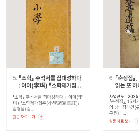
5.
『소학』 주석서를 집대성하다
6.
『춘정집』,
: 이이(李珥) 『소학제가집주
읽는 또 하
(小學諸家集註)』
사업년도 : 2025
『소학』 주석서를 집대성하다 : 이이(李
『춘정집』, 15세
珥) 『소학제가집주(小學諸家集註)』
의 창 장래건(
김경남(강...
구원) ...
원문 자료 보기
원문 자료 보기