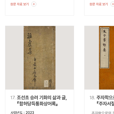
원문 자료 보기
원문 자료 보기
17.
조선초 승려 기화의 삶과 글,
18.
주자학으
『함허당득통화상어록』
『주자서
사업년도 : 2023
주자학으로의 길