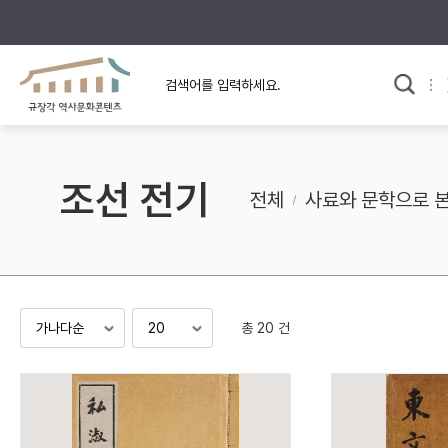
규장각의 어제와 오늘
사료와 문학으로 본
교
한국사
규장각 칼럼
고전문학 속 옛 사람들
조선 전기
규장각 소개영상
고대
전체
사료와 문학으로 
고려
조선 전기
조선 후기
근대
총 20 건
검색하기
다시쓰
검색 연산자 사용안내