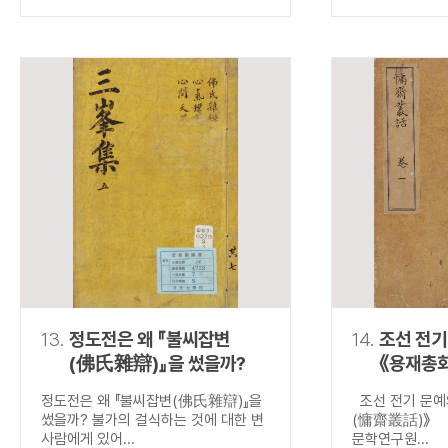
13.
정도전은 왜 『불씨잡변
14.
조선 전기
(佛氏雜辯)』을 썼을까?
《용재총
정도전은 왜 『불씨잡변(佛氏雜辯)』을
조선 전기 문예
썼을까? 불가의 걸식하는 것에 대한 변
(慵齋叢話)》 
사람에게 있어...
문학연구원...