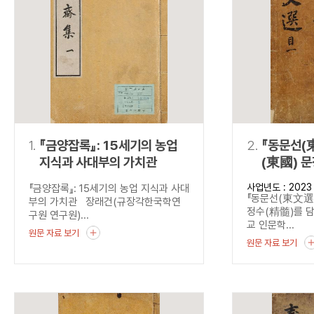
연산자
사용 예
“정조”와 “정약
AND
정조 AND 정약용
색
OR
정조 OR 정약용
“정조” 또는 “정
“정조”가 나온 후
NOT
정조 NOT 정약용
료를 검색
동시에 여러 개의 연산자를 사용할 수 있습니다.
1.
『금양잡록』: 15세기의 농업
2.
『동문선(
지식과 사대부의 가치관
(東國) 
담다
사업년도 : 2023
『금양잡록』: 15세기의 농업 지식과 사대
『동문선(東文選)
부의 가치관 장래건(규장각한국학연
정수(精髓)를 
구원 연구원)...
교 인문학...
원문 자료 보기
원문 자료 보기