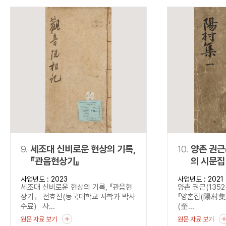
9.
세조대 신비로운 현상의 기록,
10.
양촌 권근
『관음현상기』
의 시문집
사업년도 : 2023
사업년도 : 2021
세조대 신비로운 현상의 기록, 『관음현
양촌 권근(1352
상기』 전효진(동국대학교 사학과 박사
『양촌집(陽村集)』
수료) 사...
(奎...
원문 자료 보기
원문 자료 보기