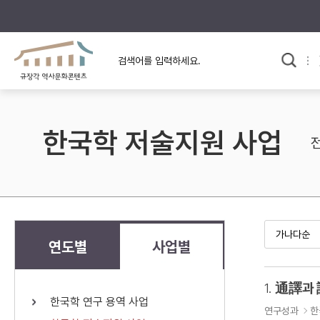
규장각의 어제와 오늘
사료와 문학으로 본
교
한국사
규장각 칼럼
고전문학 속 옛 사람들
한국학 저술지원 사업
규장각 소개영상
고대
고려
조선 전기
조선 후기
근대
연도별
사업별
검색하기
다시쓰
1.
通譯과
한국학 연구 용역 사업
검색 연산자 사용안내
연구성과
한