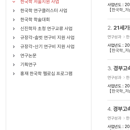
한국학 저술지원 사업
사업년도 : 20
연산자
사용 예
【한국학_저
한국학 연구클러스터 사업
“정조”와 “정약
AND
정조 AND 정약용
한국학 학술대회
색
2.
21세기
신진학자 초청 연구교류 사업
OR
정조 OR 정약용
“정조” 또는 “정
연구성과
한
규장각-솔벗 연구비 지원 사업
“정조”가 나온 후
NOT
정조 NOT 정약용
료를 검색
사업년도 : 20
규장각-산기 연구비 지원 사업
【한국학_저
연구논문
동시에 여러 개의 연산자를 사용할 수 있습니다.
기획연구
3.
경부고속
홍재 한국학 펠로십 프로그램
연구성과
한
사업년도 : 20
【한국학_저
4.
경부고속
연구성과
한
사업년도 : 20