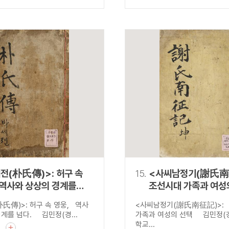
전(朴氏傳)>: 허구 속
15.
<사씨남정기(謝氏南
 역사와 상상의 경계를
조선시대 가족과 여성
氏傳)>: 허구 속 영웅, 역사
<사씨남정기(謝氏南征記)>:
계를 넘다. 김민정(경...
가족과 여성의 선택 김민정(
학교...
기