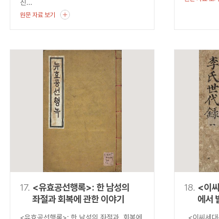
진...
원문 자료 보기
17.
<유효공선행록>: 한 남성의
18.
<이
좌절과 회복에 관한 이야기
에서 
균열
<유효공선행록>: 한 남성의 좌절과 회복에
<이씨세대