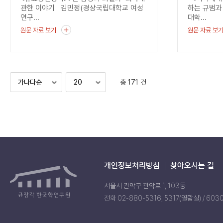
관한 이야기 김민정(경상국립대학교 여성
하는 규범과
연구...
대학...
원문 자료 보기
원문 자료 보
총 171 건
개인정보처리방침
찾아오시는 길
서울시 관악구 관악로 1, 103동
전화 02-880-5316, 5317(열람실) / 603