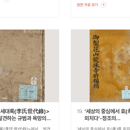
원문 자료 보기
씨세대록(李氏世代錄)>
19.
‘세상의 중심에서 효(
발견하는 규범과 욕망의
외치다’-정조의
『어제화산용주사봉불
록(李氏世代錄)>에서 발견
‘세상의 중심에서 효(孝)를 외치