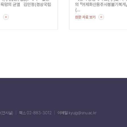
 욕망의 균열 김민정(경상국립
의 『어제화산용주사봉불기복게
(...
기
원문 자료 보기
0(전시실)
팩스 02-883-3012
이메일 kyujg@snu.ac.kr