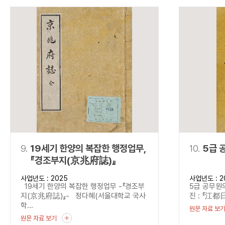
9.
19세기 한양의 복잡한 행정업무,
10.
5급 
『경조부지(京兆府誌)』
사업년도 : 2025
사업년도 : 2
19세기 한양의 복잡한 행정업무 -『경조부
5급 공무원의
지(京兆府誌)』- 정다혜(서울대학교 국사
진 : 『江都日
학...
원문 자료 보
원문 자료 보기