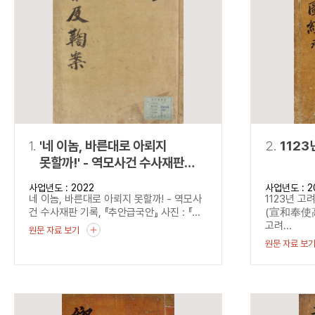
연산자
사용 예
“정조”와 “정약
AND
정조 AND 정약용
색
OR
정조 OR 정약용
“정조” 또는 “정
“정조”가 나온 후
NOT
정조 NOT 정약용
료를 검색
동시에 여러 개의 연산자를 사용할 수 있습니다.
1.
'네 이놈, 바른대로 아뢰지
2.
1123
못할까!' - 역모사건 수사재판
기록, 『추안급국안』
사업년도 : 2022
사업년도 : 2
네 이놈, 바른대로 아뢰지 못할까! - 역모사
1123년 고
건 수사재판 기록, 『추안급국안』 사진 : 『...
(宣和奉使高
고려...
원문 자료 보기
원문 자료 보