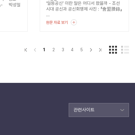
‘일등공신’ 이란 말은 어디서 왔을까 - 조선
』- 박성일
시대 공신과 공신회맹제 사진 : 『會盟謄錄』
...
원문 자료 보기
1
2
3
4
5
관련사이트