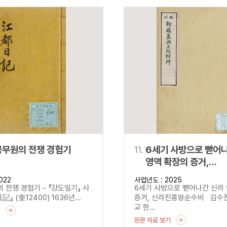
공무원의 전쟁 경험기
11.
6세기 사방으로 뻗어
영역 확장의 증거,
신라진흥왕순수비
022
사업년도 : 2025
 전쟁 경험기 - 『강도일기』 사
6세기 사방으로 뻗어나간 신라
記』 (奎12400) 1636년...
증거, 신라진흥왕순수비 김수
교 한...
기
원문 자료 보기