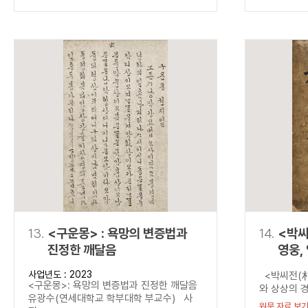
13.
<구운몽> : 욕망의 변증법과
14.
<박씨
진정한 깨달음
영웅,
넘다.
사업년도 : 2023
<박씨전(朴
<구운몽>: 욕망의 변증법과 진정한 깨달음
와 상상의 경
유광수(연세대학교 학부대학 부교수) 사
원문 자료 보