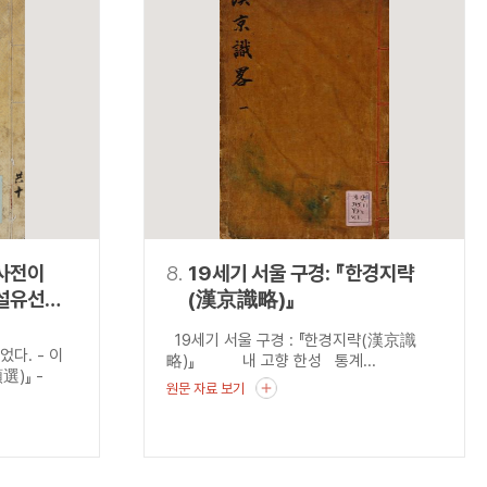
사전이
8.
19세기 서울 구경: 『한경지략
사설유선
(漢京識略)』
19세기 서울 구경 : 『한경지략(漢京識
다. - 이
略)』 내 고향 한성 통계...
選)』 -
원문 자료 보기