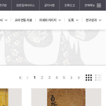
연구원
원문검색서비스
공지사항
오류신고
전체메뉴
국사
교과 연동 자료
의궤와 지리지
도록
연구성과
도록
연구성과
전시 도록
한국학 연구 용역 사업
규장각 소장품 해설
한국학 저술지원 사업
한국학 연구클러스터 사업
한국학 학술대회
신진학자 초청 연구교류 사업
규장각-솔벗 연구비 지원 사업
1
2
3
4
5
규장각-산기 연구비 지원 사업
연구논문
기획연구
홍재 한국학 펠로십 프로그램