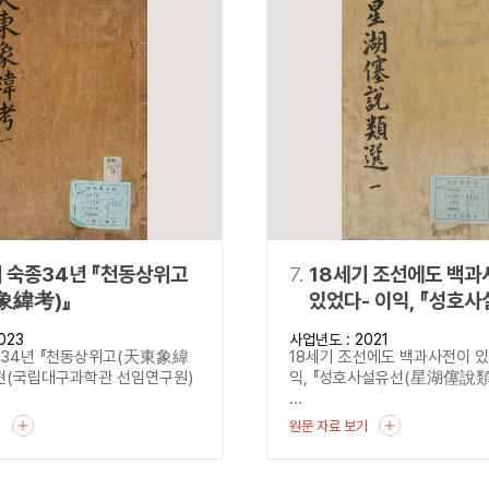
기 숙종34년 『천동상위고
7.
18세기 조선에도 백과
象緯考)』
있었다- 이익, 『성호
(星湖僿說類選)』 -
023
사업년도 : 2021
종34년 『천동상위고(天東象緯
18세기 조선에도 백과사전이 있었
현(국립대구과학관 선임연구원)
익, 『성호사설유선(星湖僿說類
...
기
원문 자료 보기