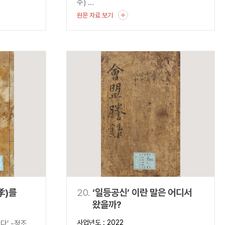
수) ...
원문 자료 보기
孝)를
20.
‘일등공신’ 이란 말은 어디서
왔을까?
기복게』-
사업년도 : 2022
다’ -정조