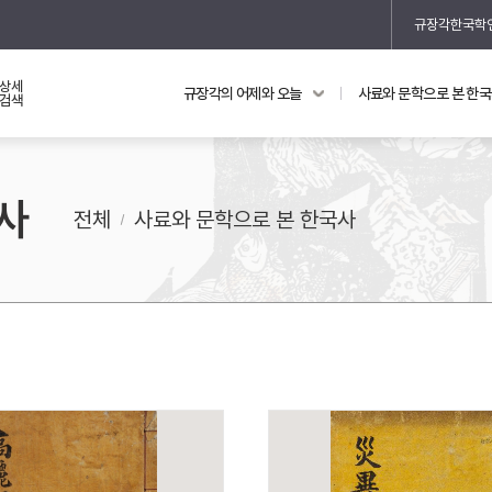
규장각한국학
상세
규장각의 어제와 오늘
사료와 문학으로 본 한
교과 연동 자료
의궤와 지리지
검색
의궤를 통해 본 왕실 생활
사
지리지 이야기
전체
사료와 문학으로 본 한국사
기