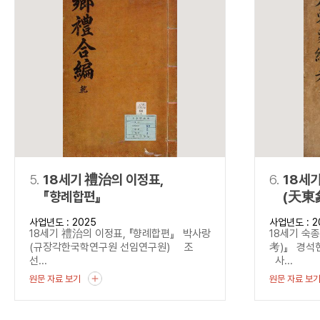
5.
18세기 禮治의 이정표,
6.
18세
『향례합편』
(天東
사업년도 : 2025
사업년도 : 2
18세기 禮治의 이정표, 『향례합편』 박사랑
18세기 숙
(규장각한국학연구원 선임연구원) 조
考)』 경석
선...
사...
원문 자료 보기
원문 자료 보