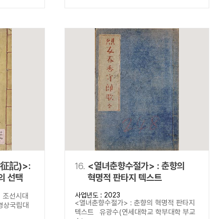
征記)>:
16.
<열녀춘향수절가> : 춘향의
의 선택
혁명적 판타지 텍스트
사업년도 : 2023
 조선시대
<열녀춘향수절가> : 춘향의 혁명적 판타지
경상국립대
텍스트 유광수(연세대학교 학부대학 부교