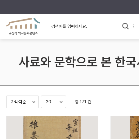
규장각의 어제와 오늘
사료와 문학으로 본
한국사
규장각 칼럼
고전문학 속 옛 사람들
사료와 문학으로 본 한국
규장각 소개영상
고대
고려
조선 전기
조선 후기
근대
총 171 건
검색하기
다시쓰
검색 연산자 사용안내