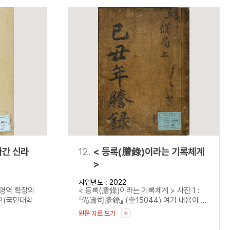
나간 신라
12.
< 등록(謄錄)이라는 기록체계
>
사업년도 : 2022
 영역 확장의
< 등록(謄錄)이라는 기록체계 > 사진 1 :
진(국민대학
『備邊司謄錄』 (奎15044) 여기 내용이 ...
원문 자료 보기