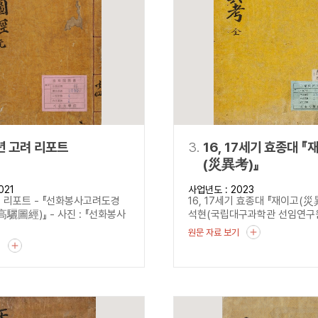
설명
용”이 동시에 포함된 자료를 검
약용”이 포함된 자료를 검색
 “정약용”이 나오지 않는 자
년 고려 리포트
3.
16, 17세기 효종대 『
(災異考)』
021
사업년도 : 2023
려 리포트 - 『선화봉사고려도경
16, 17세기 효종대 『재이고(
驪圖經)』 - 사진 : 『선화봉사
석현(국립대구과학관 선임연구원)
원문 자료 보기
기