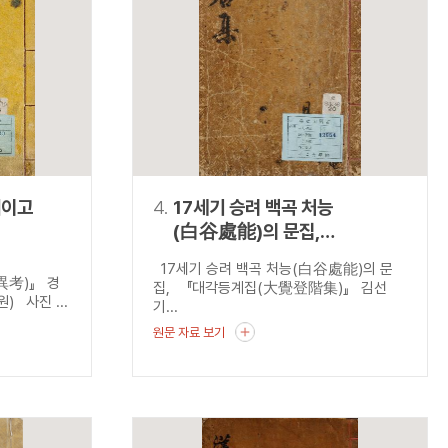
재이고
4.
17세기 승려 백곡 처능
(白谷處能)의 문집,
『대각등계집(大覺登階集)』
17세기 승려 백곡 처능(白谷處能)의 문
災異考)』 경
집, 『대각등계집(大覺登階集)』 김선
 사진 ...
기...
원문 자료 보기