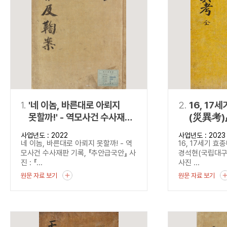
연산자
사용 예
“정조”와 “정약
AND
정조 AND 정약용
색
OR
정조 OR 정약용
“정조” 또는 “정
“정조”가 나온 후
NOT
정조 NOT 정약용
료를 검색
동시에 여러 개의 연산자를 사용할 수 있습니다.
1.
'네 이놈, 바른대로 아뢰지
2.
16, 17
못할까!' - 역모사건 수사재판
(災異考)
기록, 『추안급국안』
사업년도 : 2022
사업년도 : 2023
네 이놈, 바른대로 아뢰지 못할까! - 역
16, 17세기 
모사건 수사재판 기록, 『추안급국안』 사
경석현(국립대
진 : 『...
사진 ...
원문 자료 보기
원문 자료 보기