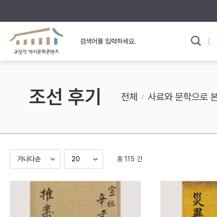
규장각의 어제와 오늘
사료와 문학으로 본
교
한국사
규장각 칼럼
고전문학 속 옛 사람들
조선 후기
규장각 소개영상
고대
전체
사료와 문학으로 
고려
조선 전기
조선 후기
근대
총 115 건
검색하기
다시쓰
검색 연산자 사용안내