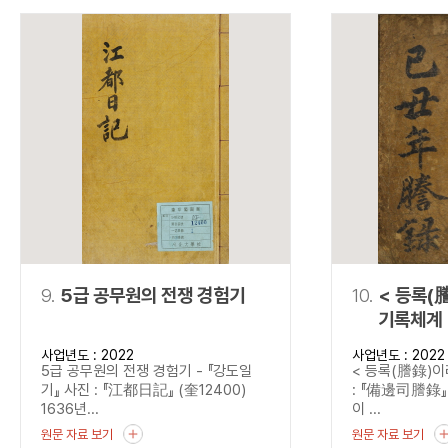
9.
5급 공무원의 전쟁 경험기
10.
< 등록(
기록체계 
사업년도 : 2022
사업년도 : 2022
5급 공무원의 전쟁 경험기 - 『강도일
< 등록(謄錄)이
기』 사진 : 『江都日記』 (奎12400)
: 『備邊司謄錄』 
1636년...
이 ...
원문 자료 보기
원문 자료 보기