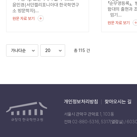
기록
『순무영등록』, 
윤민경(서던캘리포니아대 한국학연구
함대의 출현과 
소 방문학자)...
엄기...
원문 자료 보기
원문 자료 보기
총 115 건
개인정보처리방침
찾아오시는 길
서울시 관악구 관악로 1, 103동
전화 02-880-5316, 5317(열람실) / 603