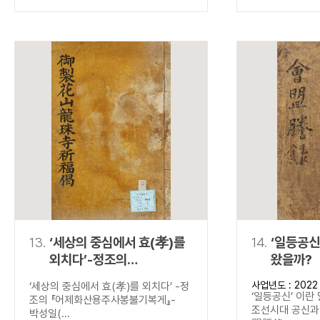
13.
‘세상의 중심에서 효(孝)를
14.
‘일등공신
외치다’-정조의
왔을까?
『어제화산용주사봉불기복게
사업년도 : 2022
‘세상의 중심에서 효(孝)를 외치다’ -정
』-
‘일등공신’ 이란
조의 『어제화산용주사봉불기복게』-
조선시대 공신과 
박성일(...