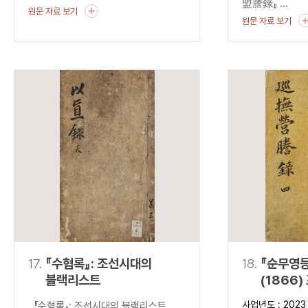
盟謄錄』 ...
원문 자료 보기
원문 자료 보기
17.
『수혐록』: 조선시대의
18.
『순무영등
블랙리스트
(1866
출현과 조
사업년도 : 2023
『수혐록』: 조선시대의 블랙리스트