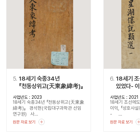
5.
18세기 숙종34년
6.
18세기 
『천동상위고(天東象緯考)』
있었다- 
(星湖僿說
사업년도 : 2023
사업년도 : 2021
18세기 숙종34년 『천동상위고(天東象
18세기 조선에도
緯考)』 경석현(국립대구과학관 선임
이익, 『성호사
연구원) 사...
- ...
원문 자료 보기
원문 자료 보기