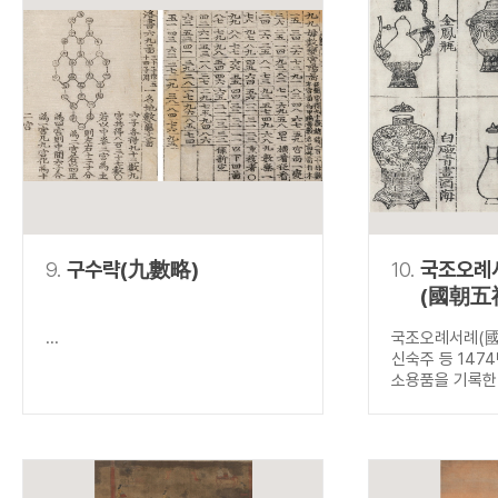
9.
구수략(九數略)
10.
국조오례
(國朝五
...
국조오례서례(國
신숙주 등 147
소용품을 기록한.