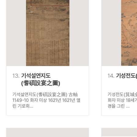
13.
기석설연지도
14.
기성전도
(耆碩設宴之圖)
기석설연지도(耆碩設宴之圖) 古軸
기성전도(箕城全圖
1149-10 화자 미상 1621년 1621년 열
화자 미상 18세
린 기로회...
경을 그린 ...