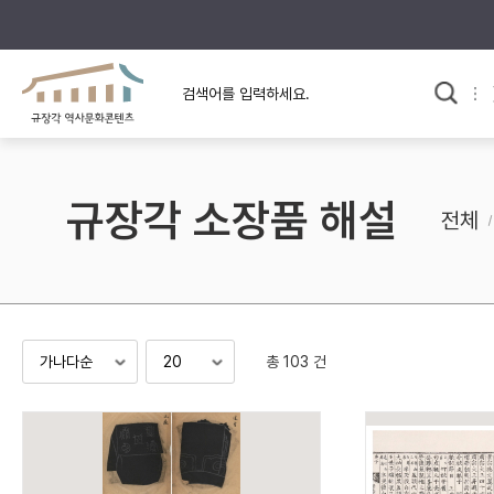
규장각의 어제와 오늘
사료와 문학으로 본
교
한국사
규장각 칼럼
고전문학 속 옛 사람들
규장각 소장품 해설
규장각 소개영상
고대
전체
고려
조선 전기
조선 후기
근대
총 103 건
검색하기
다시쓰
검색 연산자 사용안내