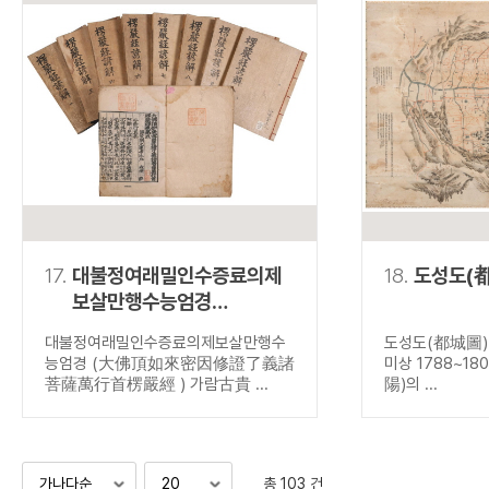
17.
대불정여래밀인수증료의제
18.
도성도(
보살만행수능엄경
(大佛頂如來密因修證了
대불정여래밀인수증료의제보살만행수
도성도(都城圖) 
義諸菩薩萬行首楞嚴經 )
능엄경 (大佛頂如來密因修證了義諸
미상 1788~18
菩薩萬行首楞嚴經 ) 가람古貴 ...
陽)의 ...
총 103 건