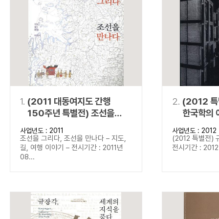
연산자
사용 예
“정조”와 “정약
AND
정조 AND 정약용
색
OR
정조 OR 정약용
“정조” 또는 “정
“정조”가 나온 후
NOT
정조 NOT 정약용
료를 검색
동시에 여러 개의 연산자를 사용할 수 있습니다.
1.
(2011 대동여지도 간행
2.
(2012 
150주년 특별전) 조선을
한국학의 
그리다, 조선을 만나다
사업년도 : 2011
사업년도 : 2012
조선을 그리다, 조선을 만나다 – 지도,
(2012 특별전)
길, 여행 이야기 – 전시기간 : 2011년
전시기간 : 2012년
08...