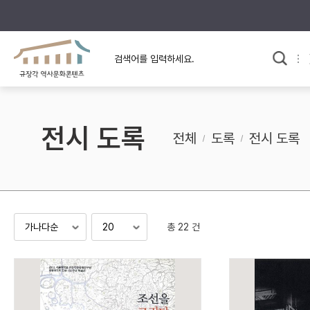
규장각의 어제와 오늘
사료와 문학으로 본
교
한국사
규장각 칼럼
고전문학 속 옛 사람들
전시 도록
규장각 소개영상
고대
전체
도록
전시 도록
고려
조선 전기
조선 후기
근대
총 22 건
검색하기
다시쓰
검색 연산자 사용안내