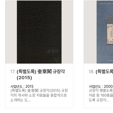
17.
(특별도록) 奎章閣 규장각
18.
(특별도록
(2015)
사업년도 : 2015
사업년도 : 2000
(특별도록) 奎章閣 규장각(2015) 규장
규장각 명품도록(
각의 역사와 소장 자료들을 종합적으로
자료 중 160종
소개하는 도...
도록 규장각...