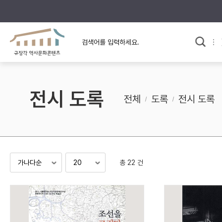
규장각의 어제와 오늘
사료와 문학으로 본
교
한국사
규장각 칼럼
고전문학 속 옛 사람들
전시 도록
규장각 소개영상
고대
전체
도록
전시 도록
고려
조선 전기
조선 후기
근대
총 22 건
검색하기
다시쓰
검색 연산자 사용안내