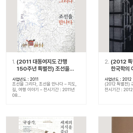
연산자
사용 예
“정조”와 “정약
AND
정조 AND 정약용
색
OR
정조 OR 정약용
“정조” 또는 “정
“정조”가 나온 후
NOT
정조 NOT 정약용
료를 검색
동시에 여러 개의 연산자를 사용할 수 있습니다.
1.
(2011 대동여지도 간행
2.
(2012 
150주년 특별전) 조선을
한국학의 
그리다, 조선을 만나다
사업년도 : 2011
사업년도 : 2012
조선을 그리다, 조선을 만나다 – 지도,
(2012 특별전)
길, 여행 이야기 – 전시기간 : 2011년
전시기간 : 2012년
08...