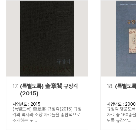
17.
(특별도록) 奎章閣 규장각
18.
(특별도록
(2015)
사업년도 : 2015
사업년도 : 2000
(특별도록) 奎章閣 규장각(2015) 규장
규장각 명품도록(
각의 역사와 소장 자료들을 종합적으로
자료 중 160종
소개하는 도...
도록 규장각...