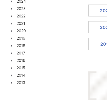
2024
연산자
사용 예
2023
20
“정조”와 “정약
AND
정조 AND 정약용
2022
색
2021
OR
정조 OR 정약용
“정조” 또는 “정
20
2020
“정조”가 나온 후
NOT
정조 NOT 정약용
료를 검색
2019
20
2018
동시에 여러 개의 연산자를 사용할 수 있습니다.
2017
2016
2015
2014
2013