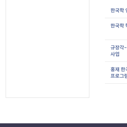
한국학 
한국학 
규장각-
사업
홍재 한
프로그