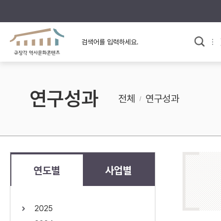
규장각의 어제와 오늘
사료와 문학으로 본
한국사
규장각 칼럼
고전문학 속 옛 사람들
연구성과
규장각 소개영상
고대
전체
연구성과
고려
조선 전기
조선 후기
근대
연도별
사업별
검색하기
다시쓰
2025
검색 연산자 사용안내