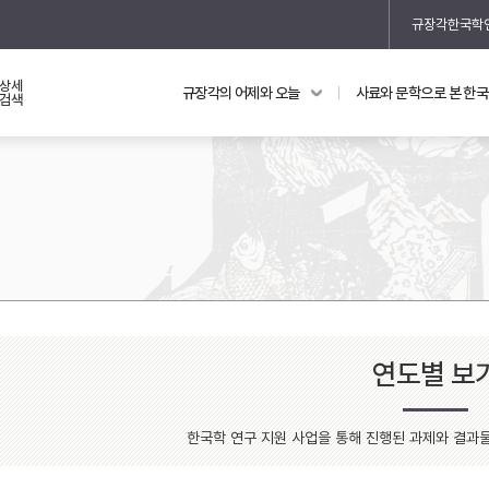
규장각한국학
상세
규장각의 어제와 오늘
사료와 문학으로 본 한
교과 연동 자료
의궤와 지리지
검색
의궤를 통해 본 왕실 생활
지리지 이야기
연도별 보
기
한국학 연구 지원 사업을 통해 진행된 과제와 결과