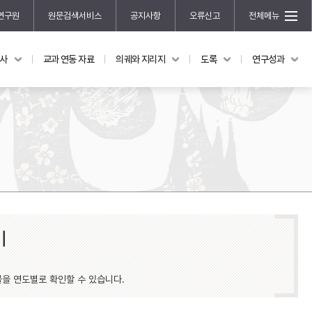
연구원
원문검색서비스
공지사항
오류신고
전체메뉴
국사
교과 연동 자료
의궤와 지리지
도록
연구성과
도록
연구성과
전시 도록
한국학 연구 용역 사업
규장각 소장품 해설
한국학 저술지원 사업
한국학 연구클러스터 사업
한국학 학술대회
신진학자 초청 연구교류 사업
규장각-솔벗 연구비 지원 사업
규장각-산기 연구비 지원 사업
기
연구논문
기획연구
물을 연도별로 확인할 수 있습니다.
홍재 한국학 펠로십 프로그램