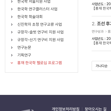
한국학 저술지원 사업
사업년도 : 20
연산자
사용 예
【홍재 한국학
한국학 연구클러스터 사업
“정조”와 “정약
AND
정조 AND 정약용
한국학 학술대회
색
2.
조선 후
신진학자 초청 연구교류 사업
OR
정조 OR 정약용
“정조” 또는 “정
연구성과
홍
규장각-솔벗 연구비 지원 사업
“정조”가 나온 후
NOT
정조 NOT 정약용
료를 검색
사업년도 : 20
규장각-산기 연구비 지원 사업
【홍재 한국
연구논문
동시에 여러 개의 연산자를 사용할 수 있습니다.
기획연구
홍재 한국학 펠로십 프로그램
개인정보처리방침
찾아오시는 길