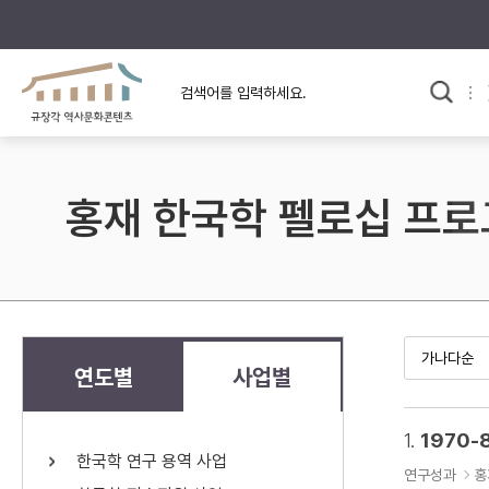
규장각의 어제와 오늘
사료와 문학으로 본
교
한국사
규장각 칼럼
고전문학 속 옛 사람들
홍재 한국학 펠로십 프
규장각 소개영상
고대
고려
조선 전기
조선 후기
근대
연도별
사업별
검색하기
다시쓰
1.
1970-
한국학 연구 용역 사업
검색 연산자 사용안내
연구성과
홍