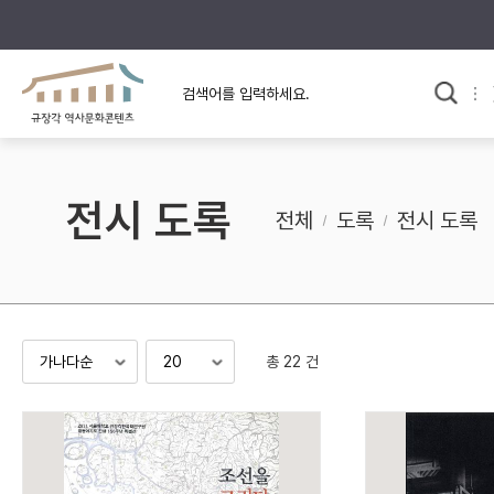
규장각의 어제와 오늘
사료와 문학으로 본
교
한국사
규장각 칼럼
고전문학 속 옛 사람들
전시 도록
규장각 소개영상
고대
전체
도록
전시 도록
고려
조선 전기
조선 후기
근대
총 22 건
검색하기
다시쓰
검색 연산자 사용안내