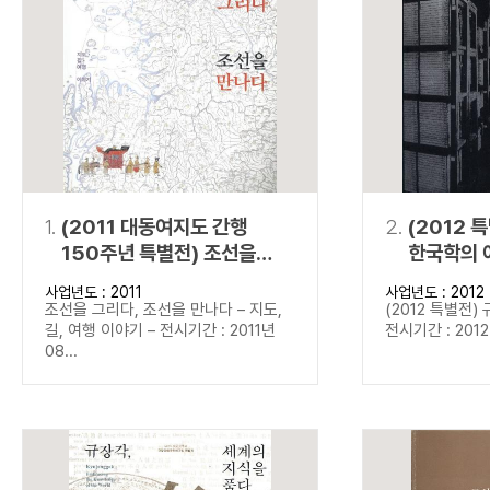
연산자
사용 예
“정조”와 “정약
AND
정조 AND 정약용
색
OR
정조 OR 정약용
“정조” 또는 “정
“정조”가 나온 후
NOT
정조 NOT 정약용
료를 검색
동시에 여러 개의 연산자를 사용할 수 있습니다.
1.
(2011 대동여지도 간행
2.
(2012 
150주년 특별전) 조선을
한국학의 
그리다, 조선을 만나다
사업년도 : 2011
사업년도 : 2012
조선을 그리다, 조선을 만나다 – 지도,
(2012 특별전)
길, 여행 이야기 – 전시기간 : 2011년
전시기간 : 2012년
08...