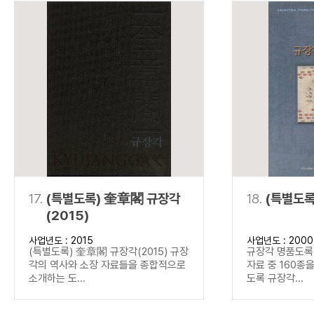
17.
(특별도록) 奎章閣 규장각
18.
(특별도록
(2015)
사업년도 : 2015
사업년도 : 2000
(특별도록) 奎章閣 규장각(2015) 규장
규장각 명품도록(
각의 역사와 소장 자료들을 종합적으로
자료 중 160종
소개하는 도...
도록 규장각...