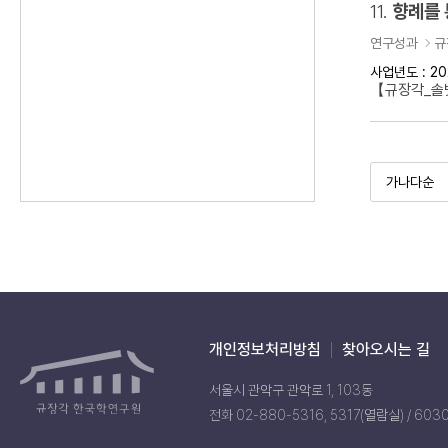
11.
향례를 
연구성과
규
사업년도 : 20
【규장각_솔벗
개인정보처리방침
찾아오시는 길
서울시 관악구 관악로 1, 103동
전화 02-880-5316, 5317(열람실) / 603