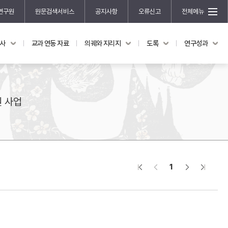
연구원
원문검색서비스
공지사항
오류신고
전체메뉴
국사
교과 연동 자료
의궤와 지리지
도록
연구성과
도록
연구성과
전시 도록
한국학 연구 용역 사업
규장각 소장품 해설
한국학 저술지원 사업
원 사업
한국학 연구클러스터 사업
한국학 학술대회
신진학자 초청 연구교류 사업
규장각-솔벗 연구비 지원 사업
1
규장각-산기 연구비 지원 사업
연구논문
기획연구
홍재 한국학 펠로십 프로그램