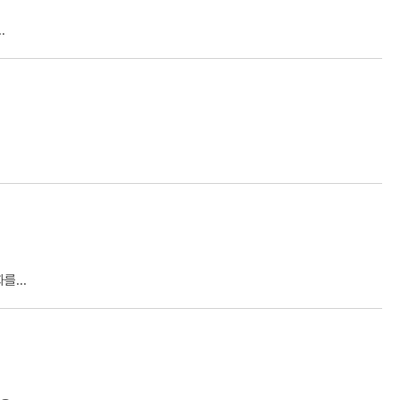
.
...