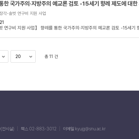
통한 국가주의·지방주의 예교론 검토 -15세기 향례 제도에 대한
장각-솔벗 연구비 지원 사업
21
 연구비 지원 사업】 향례를 통한 국가주의·지방주의 예교론 검토 -15세기 향.
총 11 건
0(전시실)
팩스 02-883-3012
이메일 kyujg@snu.ac.kr