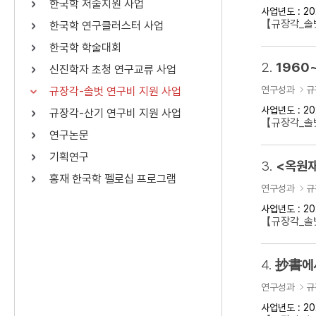
한국학 저술지원 사업
사업년도 : 20
연산자
사용 예
【규장각_솔벗
한국학 연구클러스터 사업
“정조”와 “정약
AND
정조 AND 정약용
한국학 학술대회
색
2.
1960
신진학자 초청 연구교류 사업
OR
정조 OR 정약용
“정조” 또는 “정
연구성과
규
규장각-솔벗 연구비 지원 사업
“정조”가 나온 후
NOT
정조 NOT 정약용
료를 검색
사업년도 : 20
규장각-산기 연구비 지원 사업
【규장각_솔벗
연구논문
동시에 여러 개의 연산자를 사용할 수 있습니다.
기획연구
3.
<옥원재
홍재 한국학 펠로십 프로그램
연구성과
규
사업년도 : 20
【규장각_솔벗
4.
抄書에서
연구성과
규
사업년도 : 20