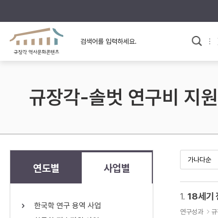
규장각의 어제와 오늘
사료와 문학으로 본
한국사
규장각 칼럼
고전문학 속 옛 사람들
규장각-솔벗 연구비 지원
규장각 소개영상
고대
고려
조선 전기
조선 후기
근대
연도별
사업별
검색하기
다시쓰
1.
18세기
한국학 연구 용역 사업
검색 연산자 사용안내
연구성과
규