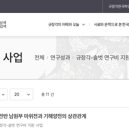
규장각한국학
상세
규장각의 어제와 오늘
사료와 문학으로 본 한
교과 연동 자료
의궤와 지리지
검색
의궤를 통해 본 왕실 생활
 사업
지리지 이야기
전체
연구성과
규장각-솔벗 연구비 지
총 11 건
기
 전반 남원부 마위전과 기해양전의 상관관계
장각-솔벗 연구비 지원 사업