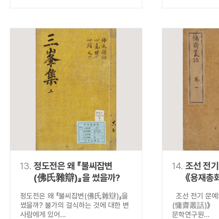
13.
정도전은 왜 『불씨잡변
14.
조선 전기
(佛氏雜辯)』을 썼을까?
《용재총
정도전은 왜 『불씨잡변(佛氏雜辯)』을
조선 전기 문예
썼을까? 불가의 걸식하는 것에 대한 변
(慵齋叢話)》 
사람에게 있어...
문학연구원...