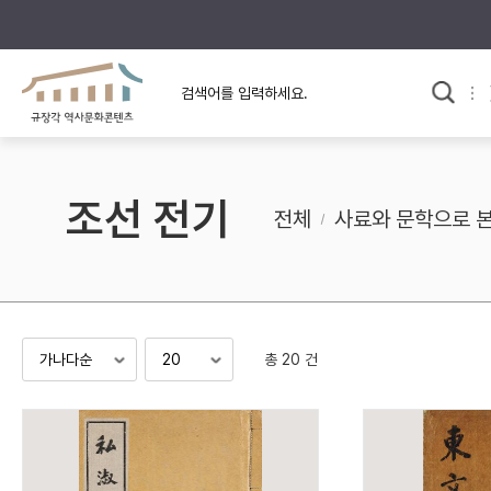
규장각의 어제와 오늘
사료와 문학으로 본
교
한국사
규장각 칼럼
고전문학 속 옛 사람들
조선 전기
규장각 소개영상
고대
전체
사료와 문학으로 
고려
조선 전기
조선 후기
근대
총 20 건
검색하기
다시쓰
검색 연산자 사용안내