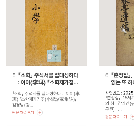
5.
『소학』 주석서를 집대성하다
6.
『춘정집』,
: 이이(李珥) 『소학제가집주
읽는 또 하
(小學諸家集註)』
사업년도 : 2025
『소학』 주석서를 집대성하다 : 이이(李
『춘정집』, 15세
珥) 『소학제가집주(小學諸家集註)』
의 창 장래건(
김경남(강...
구원) ...
원문 자료 보기
원문 자료 보기