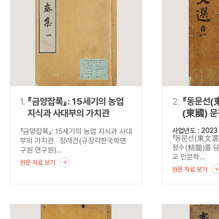
연산자
사용 예
“정조”와 “정약
AND
정조 AND 정약용
색
OR
정조 OR 정약용
“정조” 또는 “정
“정조”가 나온 후
NOT
정조 NOT 정약용
료를 검색
동시에 여러 개의 연산자를 사용할 수 있습니다.
1.
『금양잡록』: 15세기의 농업
2.
『동문선(
지식과 사대부의 가치관
(東國) 
담다
사업년도 : 2023
『금양잡록』: 15세기의 농업 지식과 사대
『동문선(東文選)
부의 가치관 장래건(규장각한국학연
정수(精髓)를 
구원 연구원)...
교 인문학...
원문 자료 보기
원문 자료 보기