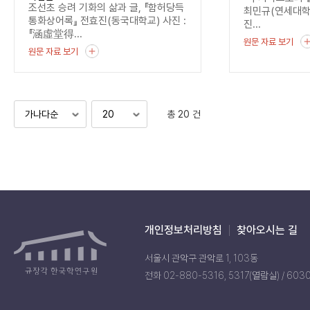
조선초 승려 기화의 삶과 글, 『함허당득
최민규(연세대
통화상어록』 전효진(동국대학교) 사진 :
진...
『涵虛堂得...
원문 자료 보기
원문 자료 보기
총 20 건
개인정보처리방침
찾아오시는 길
서울시 관악구 관악로 1, 103동
전화 02-880-5316, 5317(열람실) / 603