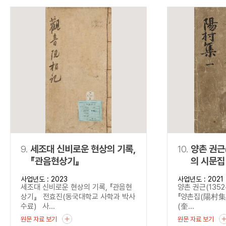
9.
세조대 신비로운 현상의 기록,
10.
양촌 권근
『관음현상기』
의 시문집
사업년도 : 2023
사업년도 : 2021
세조대 신비로운 현상의 기록, 『관음현
양촌 권근(1352
상기』 전효진(동국대학교 사학과 박사
『양촌집(陽村集)』
수료) 사...
(奎...
원문 자료 보기
원문 자료 보기