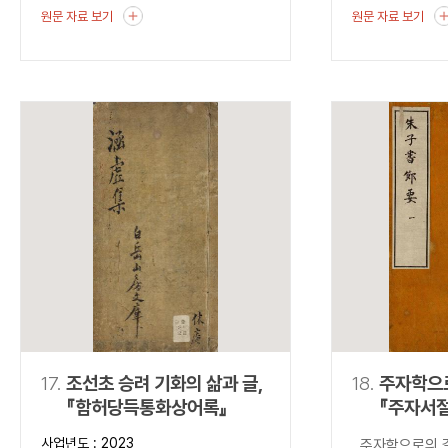
원문 자료 보기
원문 자료 보기
17.
조선초 승려 기화의 삶과 글,
18.
주자학으
『함허당득통화상어록』
『주자서
사업년도 : 2023
주자학으로의 길