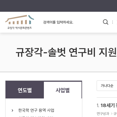
규장각의 어제와 오늘
사료와 문학으로 본
교
한국사
규장각 칼럼
고전문학 속 옛 사람들
규장각-솔벗 연구비 지원
규장각 소개영상
고대
고려
조선 전기
조선 후기
근대
연도별
사업별
검색하기
다시쓰
1.
18세기
한국학 연구 용역 사업
검색 연산자 사용안내
연구성과
규