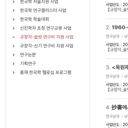
한국학 저술지원 사업
사업년도 : 20
연산자
사용 예
【규장각_솔벗
한국학 연구클러스터 사업
“정조”와 “정약
AND
정조 AND 정약용
한국학 학술대회
색
2.
1960
신진학자 초청 연구교류 사업
OR
정조 OR 정약용
“정조” 또는 “정
연구성과
규
규장각-솔벗 연구비 지원 사업
“정조”가 나온 후
NOT
정조 NOT 정약용
료를 검색
사업년도 : 20
규장각-산기 연구비 지원 사업
【규장각_솔벗
연구논문
동시에 여러 개의 연산자를 사용할 수 있습니다.
기획연구
3.
<옥원재
홍재 한국학 펠로십 프로그램
연구성과
규
사업년도 : 20
【규장각_솔벗
4.
抄書에서
연구성과
규
사업년도 : 20