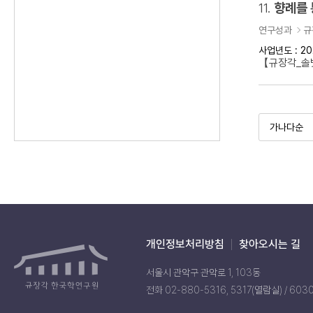
11.
향례를 
연구성과
규
사업년도 : 20
【규장각_솔벗
개인정보처리방침
찾아오시는 길
서울시 관악구 관악로 1, 103동
전화 02-880-5316, 5317(열람실) / 603