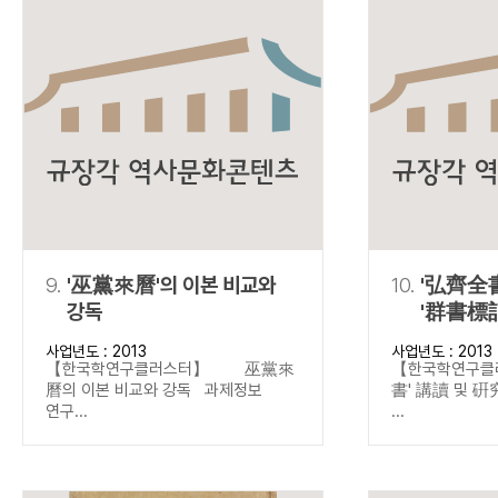
9.
'巫黨來曆'의 이본 비교와
10.
'弘齊全書
강독
'群書標記
중심으로
사업년도 : 2013
사업년도 : 2013
【한국학연구클러스터】 巫黨來
【한국학연구
曆의 이본 비교와 강독 과제정보
書' 講讀 및 
연구...
...