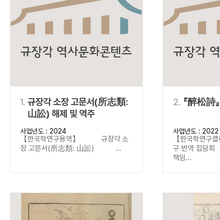
연산자
사용 예
“정조”와 “정약
AND
정조 AND 정약용
색
OR
정조 OR 정약용
“정조” 또는 “정
“정조”가 나온 후
NOT
정조 NOT 정약용
료를 검색
동시에 여러 개의 연산자를 사용할 수 있습니다.
1.
규장각 소장 고문서(所志類:
2.
『醉松詩』
山訟) 해제 및 역주
사업년도 : 2024
사업년도 : 2022
【한국학연구용역】 규장각 소
【한국학연구클
장 고문서(所志類: 山訟) ...
구 번역 집
책임...