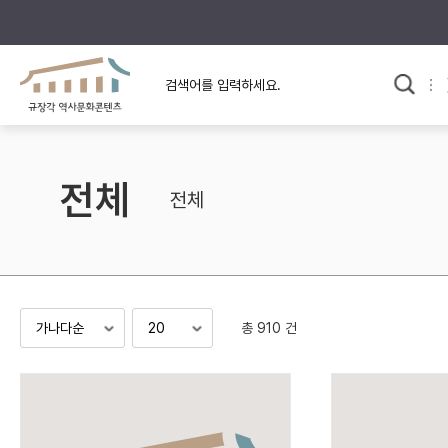
규장각의 어제와 오늘
사료와 문학으로 본
교
한국사
규장각 칼럼
고전문학 속 옛 사람들
전체
규장각 소개영상
고대
전체
고려
조선 전기
조선 후기
근대
총 910 건
검색하기
다시쓰
검색 연산자 사용안내