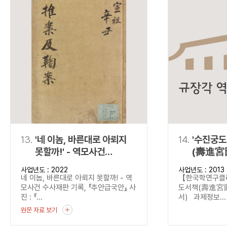
13.
'네 이놈, 바른대로 아뢰지
14.
'수진궁
못할까!' - 역모사건
(壽進宮
수사재판 기록,
(탈초·정
사업년도 : 2022
사업년도 : 2013
『추안급국안』
네 이놈, 바른대로 아뢰지 못할까! - 역
【한국학연구
모사건 수사재판 기록, 『추안급국안』 사
도서책(壽進宮圖
진 : 『...
서) 과제정보...
원문 자료 보기