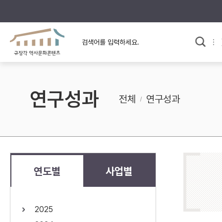
규장각의 어제와 오늘
사료와 문학으로 본
교
한국사
규장각 칼럼
고전문학 속 옛 사람들
연구성과
규장각 소개영상
고대
전체
연구성과
고려
조선 전기
조선 후기
근대
연도별
사업별
검색하기
다시쓰
2025
검색 연산자 사용안내