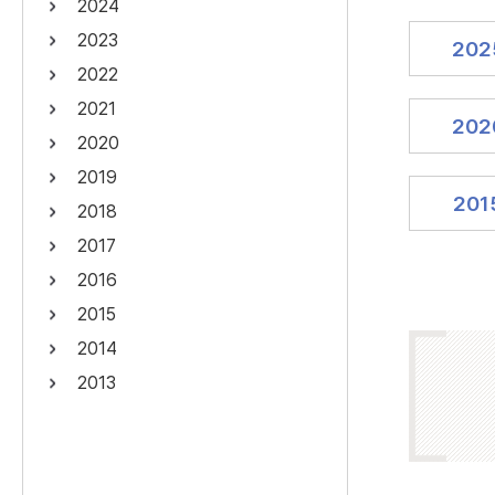
2024
연산자
사용 예
2023
202
“정조”와 “정약
AND
정조 AND 정약용
2022
색
2021
OR
정조 OR 정약용
“정조” 또는 “정
202
2020
“정조”가 나온 후
NOT
정조 NOT 정약용
료를 검색
2019
201
2018
동시에 여러 개의 연산자를 사용할 수 있습니다.
2017
2016
2015
2014
2013