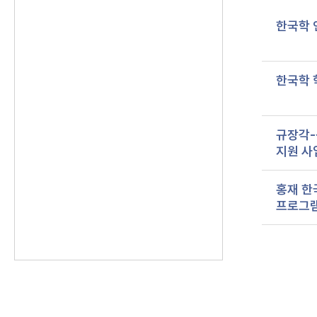
한국학 
한국학 
규장각-
지원 사
홍재 한
프로그