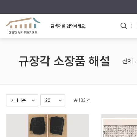
규장각의 어제와 오늘
사료와 문학으로 본
교
한국사
규장각 칼럼
고전문학 속 옛 사람들
규장각 소장품 해설
규장각 소개영상
고대
전체
고려
조선 전기
조선 후기
근대
총 103 건
검색하기
다시쓰
검색 연산자 사용안내