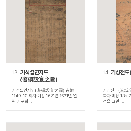
13.
기석설연지도
14.
기성전도
(耆碩設宴之圖)
기석설연지도(耆碩設宴之圖) 古軸
기성전도(箕城全圖
1149-10 화자 미상 1621년 1621년 열
화자 미상 18세
린 기로회...
경을 그린 ...