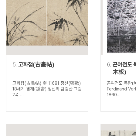
5.
고화첩(古畵帖)
6.
곤여전도 
木板)
고화첩(古畵帖) 奎 11681 정선(鄭敾)
곤여전도 목판(
18세기 겸재(謙齋) 정선의 금강산 그림
Ferdinand V
2폭 ...
1860...