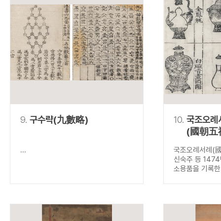
9.
구수략(九數略)
10.
국조오례
(國朝五
...
국조오례서례(國
신숙주 등 147
소용품을 기록한.