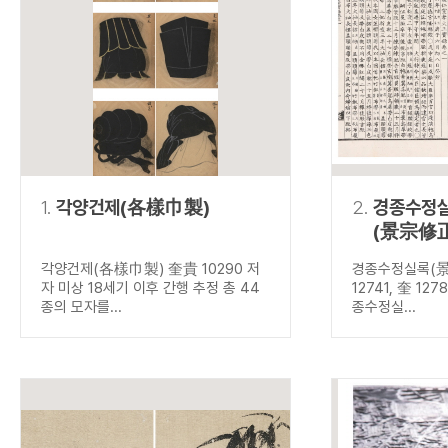
연산자
사용 예
“정조”와 “정약
AND
정조 AND 정약용
색
OR
정조 OR 정약용
“정조” 또는 “정
“정조”가 나온 후
NOT
정조 NOT 정약용
료를 검색
동시에 여러 개의 연산자를 사용할 수 있습니다.
1.
각양건제(各樣巾製)
2.
경종수정
(景宗修
각양건제(各樣巾製) 奎貴 10290 저
경종수정실록(
자 미상 18세기 이후 간행 추정 총 44
12741, 奎 127
종의 모자를...
종수정실...