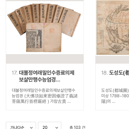
17.
대불정여래밀인수증료의제
18.
도성도(
보살만행수능엄경
(大佛頂如來密因修證了
대불정여래밀인수증료의제보살만행수
도성도(都城圖) 
義諸菩薩萬行首楞嚴經 )
능엄경 (大佛頂如來密因修證了義諸
미상 1788~18
菩薩萬行首楞嚴經 ) 가람古貴 ...
陽)의 ...
총 103 건