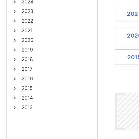
2024
연산자
사용 예
2023
202
“정조”와 “정약
AND
정조 AND 정약용
2022
색
2021
OR
정조 OR 정약용
“정조” 또는 “정
202
2020
“정조”가 나온 후
NOT
정조 NOT 정약용
료를 검색
2019
201
2018
동시에 여러 개의 연산자를 사용할 수 있습니다.
2017
2016
2015
2014
2013