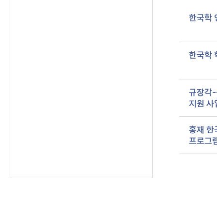
한국학 
한국학 
규장각-
지원 사
홍재 한
프로그