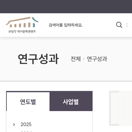
규장각의 어제와 오늘
사료와 문학으로 본
교
한국사
규장각 칼럼
고전문학 속 옛 사람들
연구성과
규장각 소개영상
고대
전체
연구성과
고려
조선 전기
조선 후기
근대
연도별
사업별
검색하기
다시쓰
2025
검색 연산자 사용안내