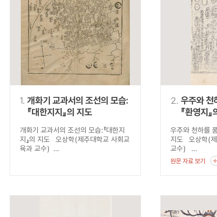
연산자
사용 예
“정조”와 “정약
AND
정조 AND 정약용
색
OR
정조 OR 정약용
“정조” 또는 “정
“정조”가 나온 후
NOT
정조 NOT 정약용
료를 검색
동시에 여러 개의 연산자를 사용할 수 있습니다.
1.
개화기 교과서의 조선의 모습:
2.
우주와 천하
『대한지지』의 지도
『환영지』
개화기 교과서의 조선의 모습:『대한지
우주와 천하를 품
지』의 지도 오상학(제주대학교 사회교
지도 오상학(
육과 교수) ...
교수) ...
원문 자료 보기