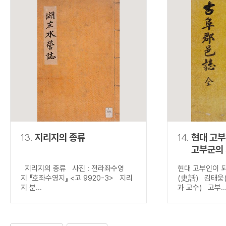
13.
지리지의 종류
14.
현대 고
고부군의
지리지의 종류 사진 : 전라좌수영
현대 고부인이 
지 『호좌수영지』 <고 9920-3> 지리
(史話) 김태웅
지 분...
과 교수) 고부..