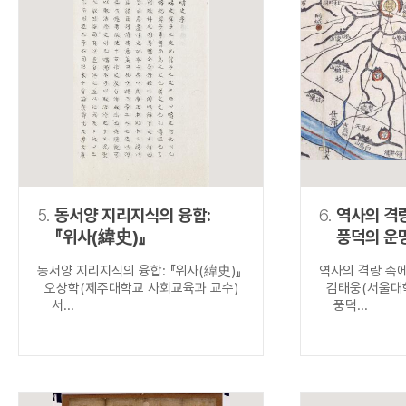
5.
동서양 지리지식의 융합:
6.
역사의 격
『위사(緯史)』
풍덕의 운
동서양 지리지식의 융합: 『위사(緯史)』
역사의 격랑 속
오상학(제주대학교 사회교육과 교수)
김태웅(서울대학
서...
풍덕...