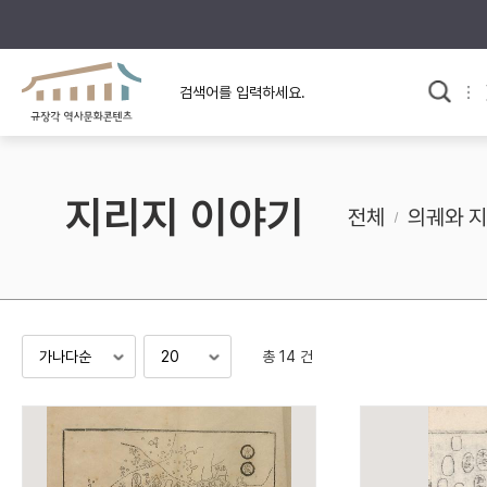
규장각의 어제와 오늘
사료와 문학으로 본
교
한국사
규장각 칼럼
고전문학 속 옛 사람들
지리지 이야기
규장각 소개영상
고대
전체
의궤와 
고려
조선 전기
조선 후기
근대
총 14 건
검색하기
다시쓰
검색 연산자 사용안내