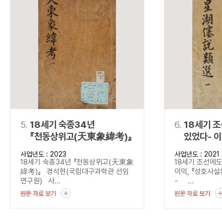
5.
18세기 숙종34년
6.
18세기 
『천동상위고(天東象緯考)』
있었다- 
(星湖僿說
사업년도 : 2023
사업년도 : 2021
18세기 숙종34년 『천동상위고(天東象
18세기 조선에도
緯考)』 경석현(국립대구과학관 선임
이익, 『성호사
연구원) 사...
- ...
원문 자료 보기
원문 자료 보기