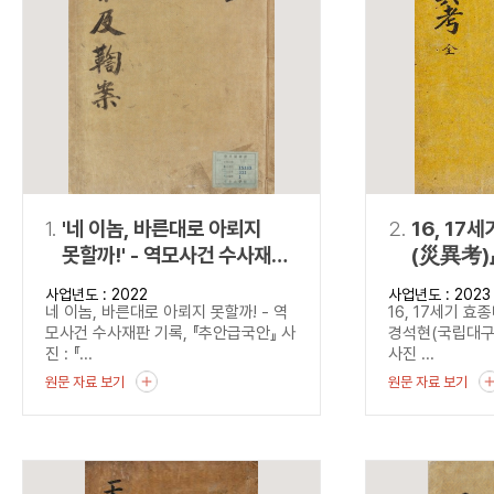
연산자
사용 예
“정조”와 “정약
AND
정조 AND 정약용
색
OR
정조 OR 정약용
“정조” 또는 “정
“정조”가 나온 후
NOT
정조 NOT 정약용
료를 검색
동시에 여러 개의 연산자를 사용할 수 있습니다.
1.
'네 이놈, 바른대로 아뢰지
2.
16, 17
못할까!' - 역모사건 수사재판
(災異考)
기록, 『추안급국안』
사업년도 : 2022
사업년도 : 2023
네 이놈, 바른대로 아뢰지 못할까! - 역
16, 17세기 
모사건 수사재판 기록, 『추안급국안』 사
경석현(국립대
진 : 『...
사진 ...
원문 자료 보기
원문 자료 보기