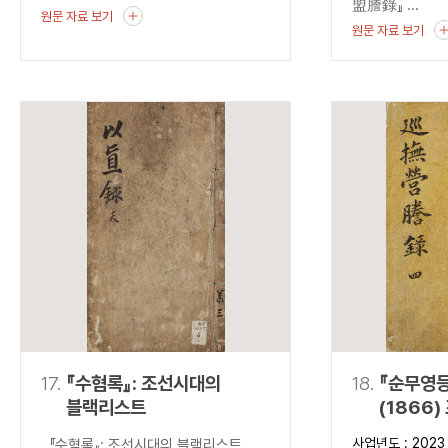
盟謄錄』 ...
원문 자료 보기
원문 자료 보기
17.
『수혐록』: 조선시대의
18.
『순무영등
블랙리스트
(1866
출현과 조
사업년도 : 2023
『수혐록』: 조선시대의 블랙리스트