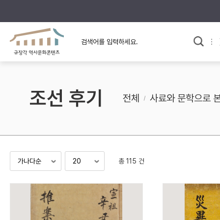
규장각의 어제와 오늘
사료와 문학으로 본
교
한국사
규장각 칼럼
고전문학 속 옛 사람들
조선 후기
규장각 소개영상
고대
전체
사료와 문학으로 
고려
조선 전기
조선 후기
근대
총 115 건
검색하기
다시쓰
검색 연산자 사용안내