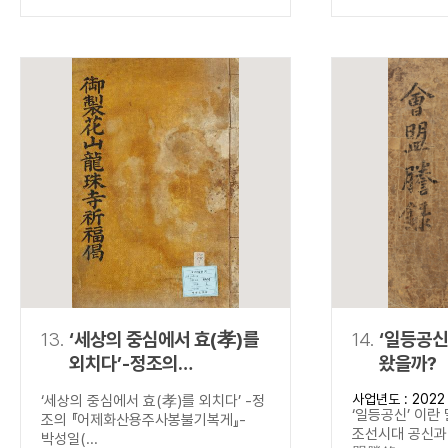
13.
‘세상의 중심에서 효(孝)를
14.
‘일등공신
외치다’-정조의
왔을까?
『어제화산용주사봉불기복게
사업년도 : 2022
‘세상의 중심에서 효(孝)를 외치다’ -정
』-
‘일등공신’ 이란
조의 『어제화산용주사봉불기복게』-
조선시대 공신과 
박성일(...