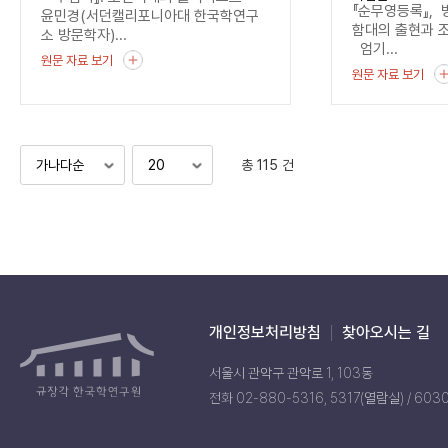
기록
『순무영등록』, 
윤민경(서던캘리포니아대 한국학연구
함대의 출현과 
소 방문학자)...
엄기...
원문 자료 보기
원문 자료 보기
총 115 건
개인정보처리방침
찾아오시는 길
서울시 관악구 관악로 1, 103동
전화 02-880-5316, 5317(열람실) / 603