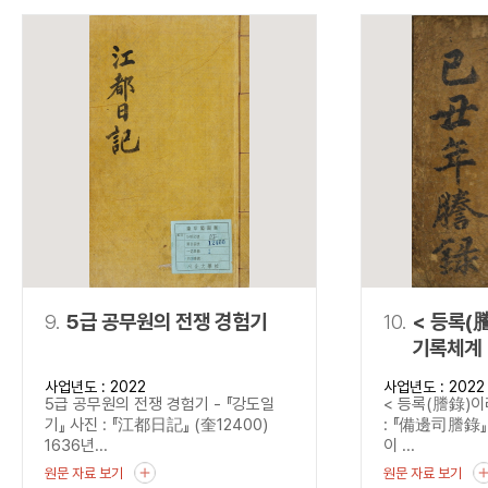
9.
5급 공무원의 전쟁 경험기
10.
< 등록(
기록체계 
사업년도 : 2022
사업년도 : 2022
5급 공무원의 전쟁 경험기 - 『강도일
< 등록(謄錄)이
기』 사진 : 『江都日記』 (奎12400)
: 『備邊司謄錄』 
1636년...
이 ...
원문 자료 보기
원문 자료 보기