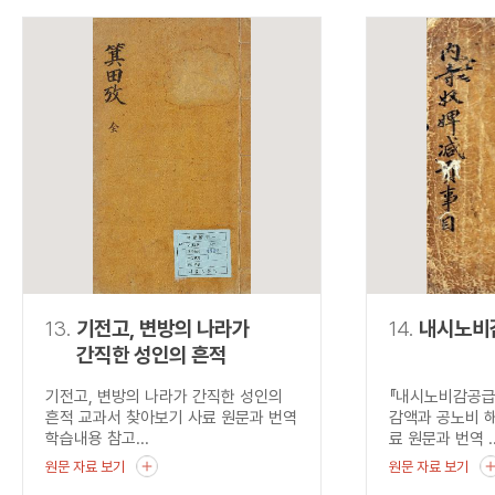
13.
기전고, 변방의 나라가
14.
내시노비
간직한 성인의 흔적
기전고, 변방의 나라가 간직한 성인의
『내시노비감공급
흔적 교과서 찾아보기 사료 원문과 번역
감액과 공노비 
학습내용 참고...
료 원문과 번역 ..
원문 자료 보기
원문 자료 보기