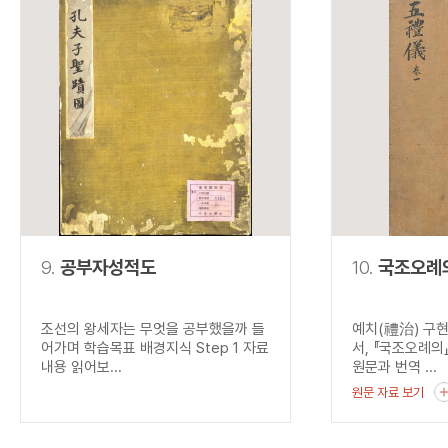
9.
공부자성적도
10.
국조오례
조선의 왕세자는 무엇을 공부했을까 들
예치(禮治) 구
어가며 학습목표 배경지식 Step 1 자료
서, 『국조오례의
내용 읽어보...
원문과 번역 ...
원문 자료 보기