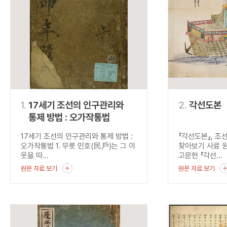
연산자
사용 예
“정조”와 “정약
AND
정조 AND 정약용
색
OR
정조 OR 정약용
“정조” 또는 “정
“정조”가 나온 후
NOT
정조 NOT 정약용
료를 검색
동시에 여러 개의 연산자를 사용할 수 있습니다.
1.
17세기 조선의 인구관리와
2.
각선도본
통제 방법 : 오가작통법
17세기 조선의 인구관리와 통제 방법 :
『각선도본』, 조
오가작통법 1. 무릇 민호(民戶)는 그 이
찾아보기 사료 
웃을 따...
고문헌 『각선...
원문 자료 보기
원문 자료 보기