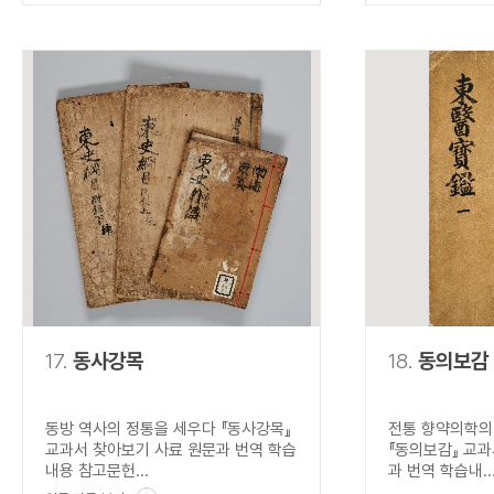
17.
동사강목
18.
동의보감
동방 역사의 정통을 세우다 『동사강목』
전통 향약의학의
교과서 찾아보기 사료 원문과 번역 학습
『동의보감』 교과
내용 참고문헌...
과 번역 학습내..