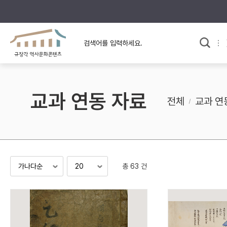
규장각의 어제와 오늘
사료와 문학으로 본
교
한국사
규장각 칼럼
고전문학 속 옛 사람들
교과 연동 자료
규장각 소개영상
고대
전체
교과 연
고려
조선 전기
조선 후기
근대
총 63 건
검색하기
다시쓰
검색 연산자 사용안내