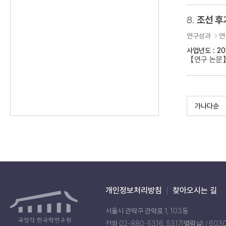
8.
조선 후
연구성과
연
사업년도 : 20
【연구 논문】
개인정보처리방침
찾아오시는 길
서울시 관악구 관악로 1, 103동
전화 02-880-5316, 5317(열람실) / 603