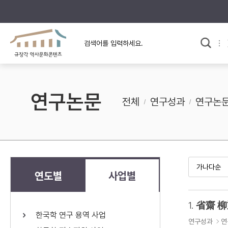
규장각의 어제와 오늘
사료와 문학으로 본
교
한국사
규장각 칼럼
고전문학 속 옛 사람들
연구논문
규장각 소개영상
고대
전체
연구성과
연구논
고려
조선 전기
조선 후기
근대
연도별
사업별
검색하기
다시쓰
1.
省齋 柳
한국학 연구 용역 사업
검색 연산자 사용안내
연구성과
연