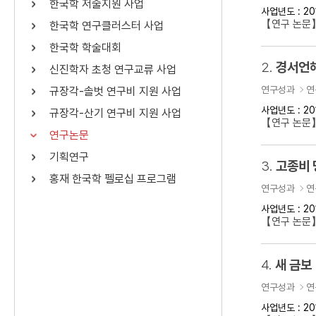
한국학 저술지원 사업
사업년도 : 20
연산자
사용 예
【연구 논문
한국학 연구클러스터 사업
“정조”와 “정약
AND
정조 AND 정약용
한국학 학술대회
색
2.
경서언해
신진학자 초청 연구교류 사업
OR
정조 OR 정약용
“정조” 또는 “정
연구성과
연
규장각-솔벗 연구비 지원 사업
“정조”가 나온 후
NOT
정조 NOT 정약용
료를 검색
사업년도 : 20
규장각-산기 연구비 지원 사업
【연구 논문
연구논문
동시에 여러 개의 연산자를 사용할 수 있습니다.
기획연구
3.
고종비 
홍재 한국학 펠로십 프로그램
연구성과
연
사업년도 : 20
【연구 논문
4.
새 금보
연구성과
연
사업년도 : 20