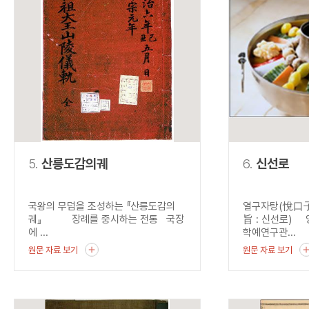
5.
산릉도감의궤
6.
신선로
국왕의 무덤을 조성하는 『산릉도감의
열구자탕(悅口子
궤』 장례를 중시하는 전통 국장
旨 : 신선로) 
에 ...
학예연구관...
원문 자료 보기
원문 자료 보기