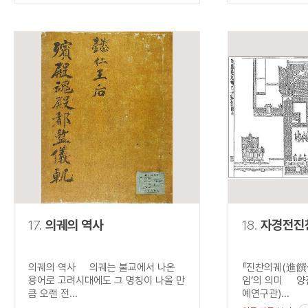
17.
의궤의 역사
18.
자경전진
의궤의 역사 의궤는 불교에서 나온
『진찬의궤(進饌儀
용어로 고려시대에도 그 명칭이 나올 만
임’의 의미 양
큼 오랜 전...
예연구관)...