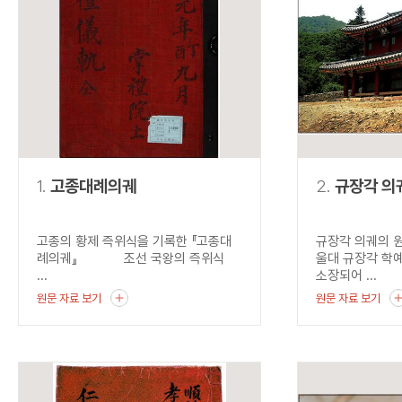
연산자
사용 예
“정조”와 “정약
AND
정조 AND 정약용
색
OR
정조 OR 정약용
“정조” 또는 “정
“정조”가 나온 후
NOT
정조 NOT 정약용
료를 검색
동시에 여러 개의 연산자를 사용할 수 있습니다.
1.
고종대례의궤
2.
규장각 의
고종의 황제 즉위식을 기록한 『고종대
규장각 의궤의 
례의궤』 조선 국왕의 즉위식
울대 규장각 학
...
소장되어 ...
원문 자료 보기
원문 자료 보기