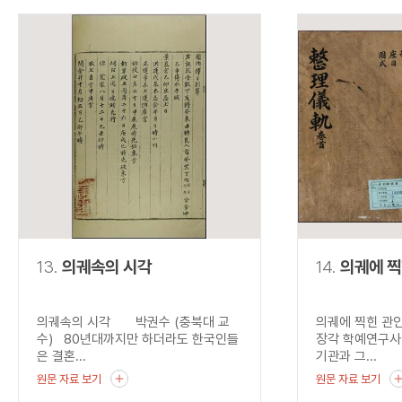
13.
의궤속의 시각
14.
의궤에 찍
의궤속의 시각 박권수 (충북대 교
의궤에 찍힌 관
수) 80년대까지만 하더라도 한국인들
장각 학예연구사
은 결혼...
기관과 그...
원문 자료 보기
원문 자료 보기