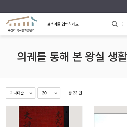
규장각의 어제와 오늘
사료와 문학으로 본
교
한국사
규장각 칼럼
고전문학 속 옛 사람들
의궤를 통해 본 왕실 생
규장각 소개영상
고대
고려
조선 전기
조선 후기
근대
총 23 건
검색하기
다시쓰
검색 연산자 사용안내