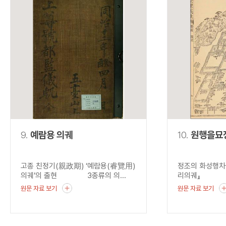
9.
예람용 의궤
10.
원행을묘
고종 친정기(親政期) ‘예람용(睿覽用)
정조의 화성행차
의궤’의 출현 3종류의 의...
리의궤』 혜경
원문 자료 보기
원문 자료 보기