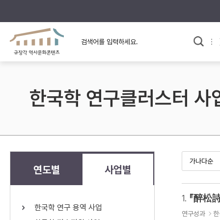
규장각의 어제와 오늘
사료와 문학으로 본
한국사
규장각 칼럼
고전문학 속 옛 사람들
한국학 연구클러스터 사
규장각 소개영상
고대
고려
조선 전기
조선 후기
근대
연도별
사업별
검색하기
다시쓰
1.
『醉松詩
한국학 연구 용역 사업
검색 연산자 사용안내
연구성과
한