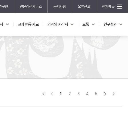
연구원
원문검색서비스
공지사항
오류신고
전체메뉴
국사
교과 연동 자료
의궤와 지리지
도록
연구성과
도록
연구성과
전시 도록
한국학 연구 용역 사업
규장각 소장품 해설
한국학 저술지원 사업
한국학 연구클러스터 사업
한국학 학술대회
신진학자 초청 연구교류 사업
규장각-솔벗 연구비 지원 사업
1
2
3
4
5
규장각-산기 연구비 지원 사업
연구논문
기획연구
홍재 한국학 펠로십 프로그램