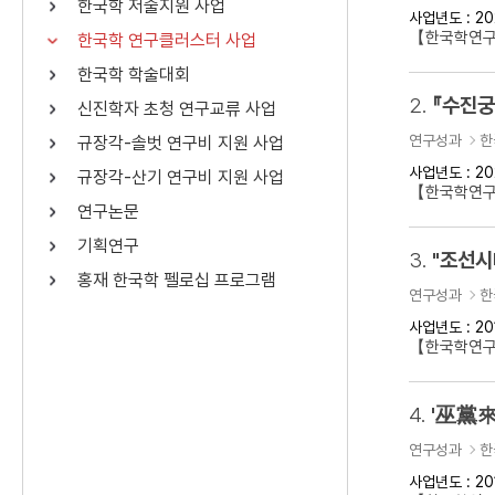
한국학 저술지원 사업
사업년도 : 20
연산자
사용 예
【한국학연구
한국학 연구클러스터 사업
“정조”와 “정약
AND
정조 AND 정약용
한국학 학술대회
색
2.
『수진궁
신진학자 초청 연구교류 사업
OR
정조 OR 정약용
“정조” 또는 “정
연구성과
한
규장각-솔벗 연구비 지원 사업
“정조”가 나온 후
NOT
정조 NOT 정약용
료를 검색
사업년도 : 20
규장각-산기 연구비 지원 사업
【한국학연구
연구논문
동시에 여러 개의 연산자를 사용할 수 있습니다.
기획연구
3.
홍재 한국학 펠로십 프로그램
연구성과
한
사업년도 : 20
【한국학연구클
4.
'巫黨來
연구성과
한
사업년도 : 20