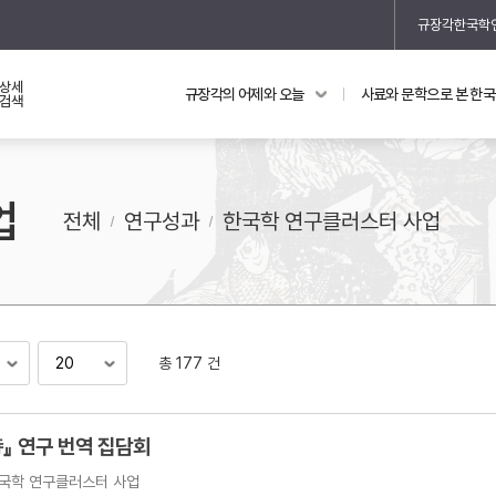
규장각한국학
상세
규장각의 어제와 오늘
사료와 문학으로 본 한
교과 연동 자료
의궤와 지리지
검색
의궤를 통해 본 왕실 생활
업
지리지 이야기
전체
연구성과
한국학 연구클러스터 사업
총 177 건
기
』 연구 번역 집담회
국학 연구클러스터 사업