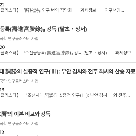
22
설명
클러스터】 『醉松詩』 연구 번역 집담회 과제정보 연구책임...
용”이 동시에 포함된 자료를 검
등록(壽進宮謄錄)』 강독 (탈초・정서)
약용”이 포함된 자료를 검색
국학 연구클러스터 사업
 “정약용”이 나오지 않는 자
20
클러스터】 『수진궁등록(壽進宮謄錄)』 강독 (탈초・정서) 과제정보 ...
"조선시대 詞訟의 실증적 연구(Ⅲ): 부안 김씨와 전주 최씨의 산송
국학 연구클러스터 사업
16
러스터】 "조선시대 詞訟의 실증적 연구(Ⅲ): 부안 김씨 와 전주...
曆'의 이본 비교와 강독
국학 연구클러스터 사업
13