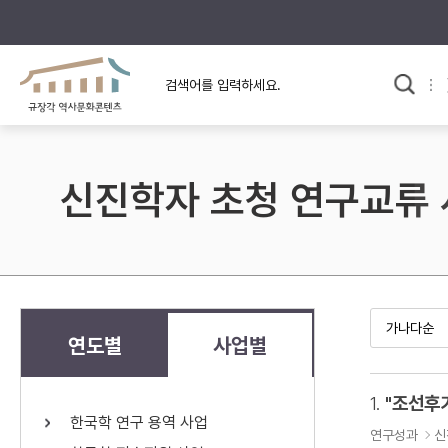
규장각의 어제와 오늘
사료와 문학으로 본
교
한국사
규장각 칼럼
고전문학 속 옛 사람들
신진학자 초청 연구교류
규장각 소개영상
고대
고려
조선 전기
조선 후기
근대
연도별
사업별
검색하기
다시쓰
1.
한국학 연구 용역 사업
검색 연산자 사용안내
연구성과
신