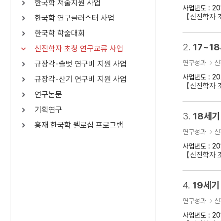
한국학 저술지원 사업
사업년도 : 20
연산자
사용 예
【신진학자 
한국학 연구클러스터 사업
“정조”와 “정약
AND
정조 AND 정약용
한국학 학술대회
색
2.
17~1
신진학자 초청 연구교류 사업
OR
정조 OR 정약용
“정조” 또는 “정
연구성과
신
규장각-솔벗 연구비 지원 사업
“정조”가 나온 후
NOT
정조 NOT 정약용
료를 검색
사업년도 : 20
규장각-산기 연구비 지원 사업
【신진학자 
연구논문
동시에 여러 개의 연산자를 사용할 수 있습니다.
기획연구
3.
18세기
홍재 한국학 펠로십 프로그램
연구성과
신
사업년도 : 20
【신진학자 
4.
19세기
연구성과
신
사업년도 : 20