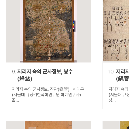
9.
지리지 속의 군사정보, 봉수
10.
지리지
(烽燧)
(鎭管
지리지 속의 군사정보, 진관(鎭管) 허태구
지리지 속의
(서울대 규장각한국학연구원 학예연구사)
(서울대 규
조...
성...