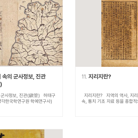
 속의 군사정보, 진관
11.
지리지란?
)
 군사정보, 진관(鎭管) 허태구
지리지란? 지역의 역사, 지리,
장각한국학연구원 학예연구사)
속, 통치 기초 자료 등을 종합적으