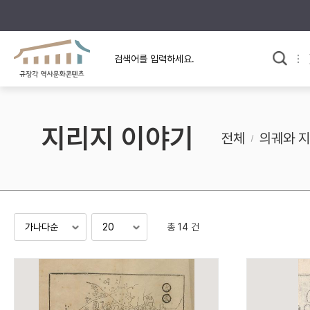
규장각의 어제와 오늘
사료와 문학으로 본
한국사
규장각 칼럼
고전문학 속 옛 사람들
지리지 이야기
규장각 소개영상
고대
전체
의궤와 
고려
조선 전기
조선 후기
근대
총 14 건
검색하기
다시쓰
검색 연산자 사용안내