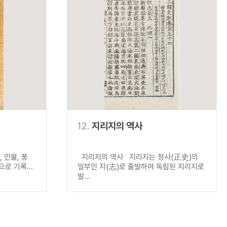
12.
지리지의 역사
 인물, 풍
지리지의 역사 지리지는 정사(正史)의
로 기록...
일부인 지(志)로 출발하여 독립된 지리지로
발...