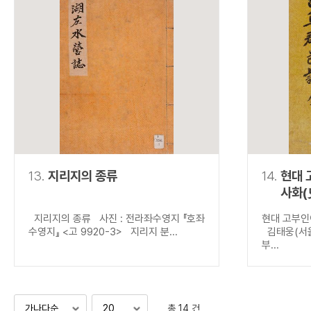
13.
지리지의 종류
14.
현대 
사화(
지리지의 종류 사진 : 전라좌수영지 『호좌
현대 고부인
수영지』 <고 9920-3> 지리지 분...
김태웅(서울
부...
총 14 건