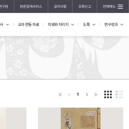
연구원
원문검색서비스
공지사항
오류신고
전체메뉴
국사
교과 연동 자료
의궤와 지리지
도록
연구성과
도록
연구성과
전시 도록
한국학 연구 용역 사업
규장각 소장품 해설
한국학 저술지원 사업
한국학 연구클러스터 사업
한국학 학술대회
신진학자 초청 연구교류 사업
규장각-솔벗 연구비 지원 사업
1
규장각-산기 연구비 지원 사업
연구논문
기획연구
홍재 한국학 펠로십 프로그램