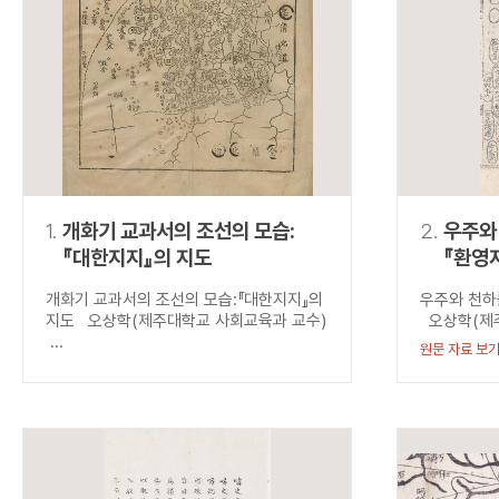
연산자
사용 예
“정조”와 “정약
AND
정조 AND 정약용
색
OR
정조 OR 정약용
“정조” 또는 “정
“정조”가 나온 후
NOT
정조 NOT 정약용
료를 검색
동시에 여러 개의 연산자를 사용할 수 있습니다.
1.
개화기 교과서의 조선의 모습:
2.
우주와 
『대한지지』의 지도
『환영
개화기 교과서의 조선의 모습:『대한지지』의
우주와 천하를
지도 오상학(제주대학교 사회교육과 교수)
오상학(제주
...
원문 자료 보