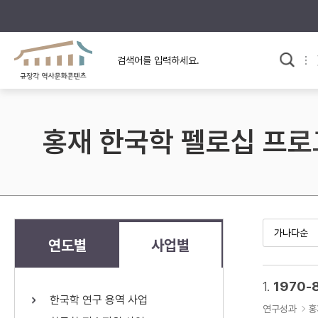
규장각의 어제와 오늘
사료와 문학으로 본
교
한국사
규장각 칼럼
고전문학 속 옛 사람들
홍재 한국학 펠로십 프
규장각 소개영상
고대
고려
조선 전기
조선 후기
근대
연도별
사업별
검색하기
다시쓰
1.
1970-
한국학 연구 용역 사업
검색 연산자 사용안내
연구성과
홍