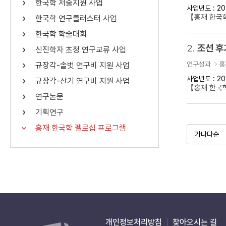
한국학 저술지원 사업
사업년도 : 20
연산자
사용 예
【홍재 한국학
한국학 연구클러스터 사업
“정조”와 “정약
AND
정조 AND 정약용
한국학 학술대회
색
2.
조선 후
신진학자 초청 연구교류 사업
OR
정조 OR 정약용
“정조” 또는 “정
연구성과
홍
규장각-솔벗 연구비 지원 사업
“정조”가 나온 후
NOT
정조 NOT 정약용
료를 검색
사업년도 : 20
규장각-산기 연구비 지원 사업
【홍재 한국
연구논문
동시에 여러 개의 연산자를 사용할 수 있습니다.
기획연구
홍재 한국학 펠로십 프로그램
개인정보처리방침
찾아오시는 길